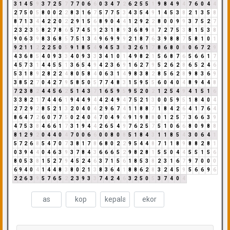
3
1
4
5
9
3
7
2
5
7
7
7
0
6
6
0
3
4
7
2
6
2
5
5
1
9
8
4
9
4
7
6
0
4
4
2
7
5
0
5
8
0
0
2
2
8
3
1
6
7
5
7
7
5
3
4
3
5
4
9
1
4
5
3
8
2
1
3
5
8
8
7
1
3
4
4
2
2
0
2
2
9
1
5
6
8
9
0
4
4
1
2
9
2
2
8
0
0
9
9
3
7
5
2
7
2
3
2
3
5
8
2
7
8
6
5
7
4
5
9
2
3
1
8
9
3
6
8
9
8
7
2
7
5
3
8
1
5
3
8
9
0
6
3
9
8
3
6
8
5
7
5
1
3
4
9
6
9
9
9
2
1
8
7
6
3
9
8
8
7
5
8
1
0
1
9
2
1
1
2
2
2
5
0
5
9
1
8
5
4
9
4
5
3
8
3
2
6
1
7
8
6
8
0
8
0
6
7
2
9
4
3
6
8
5
4
0
9
3
3
4
0
9
3
3
3
4
1
0
1
4
9
8
2
1
5
6
8
7
6
5
6
6
1
7
4
5
7
3
1
4
4
5
5
1
3
6
5
4
9
4
2
3
6
9
1
6
2
7
9
5
2
6
2
8
6
5
2
4
6
5
3
1
8
9
2
8
2
2
4
8
0
5
8
4
0
6
3
1
4
9
8
3
8
2
8
5
6
2
8
9
8
3
6
9
3
8
5
2
7
0
4
2
7
9
5
8
5
0
5
7
7
4
8
3
1
5
9
5
5
6
0
4
0
4
8
9
4
4
8
7
2
3
8
2
4
4
5
6
2
5
1
4
3
7
1
6
5
9
5
9
5
2
0
2
1
2
5
4
9
4
1
5
1
6
3
3
8
2
1
7
4
4
6
1
9
4
4
9
4
4
2
4
9
4
7
5
2
1
3
0
0
5
9
5
1
8
4
0
4
2
7
2
9
2
8
5
2
1
3
2
0
4
0
4
2
9
6
7
4
1
1
8
8
7
1
8
4
2
6
4
1
7
6
4
8
6
4
7
2
6
0
7
7
5
0
2
4
0
4
7
0
4
9
4
9
1
9
8
8
0
1
2
5
7
3
6
6
3
9
4
7
5
3
8
4
6
6
1
7
3
1
9
4
4
2
6
5
4
9
7
6
2
5
7
5
1
0
6
6
8
0
9
8
8
8
1
2
9
2
0
4
4
0
4
7
0
0
6
6
0
0
8
0
8
5
1
8
4
3
1
1
8
5
4
3
0
6
4
1
5
7
2
6
8
5
4
7
0
7
3
8
1
7
8
6
8
0
2
2
9
5
4
4
8
7
1
1
8
9
8
8
2
8
1
0
3
9
4
4
0
4
6
3
9
3
7
8
4
3
6
6
6
5
2
9
8
2
8
1
5
5
0
4
4
5
5
1
5
6
8
0
5
3
8
1
5
2
7
9
4
5
2
4
6
3
7
1
5
6
1
8
5
3
8
2
3
1
6
7
9
7
0
0
0
6
9
4
0
4
1
4
4
8
3
8
0
2
1
3
8
3
6
4
1
8
8
6
2
8
3
2
4
5
9
5
6
6
9
6
2
2
6
3
9
5
7
6
5
2
2
3
9
3
3
7
4
2
4
6
3
2
5
0
5
3
7
4
0
4
Clear