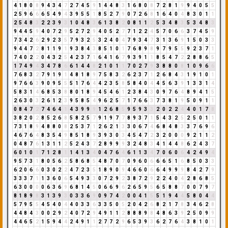
4
1
8
0
8
9
4
3
4
7
2
7
4
5
9
1
4
4
8
3
1
6
8
0
8
7
2
8
1
9
9
4
0
5
5
2
5
9
6
6
6
5
4
9
4
3
9
5
5
1
8
5
2
7
9
0
7
2
6
8
1
6
4
0
4
8
3
0
1
1
2
5
4
8
3
2
2
3
9
3
1
0
4
8
3
6
1
3
8
2
0
8
1
1
2
5
3
4
8
3
5
3
4
8
3
9
4
4
5
9
4
0
7
2
9
5
2
7
2
9
4
0
5
2
7
7
1
2
2
4
5
7
0
6
6
3
7
4
5
9
7
3
4
2
6
2
9
2
3
5
7
9
3
2
5
3
2
4
0
4
7
9
3
4
7
3
1
3
6
9
1
5
0
3
3
9
4
4
7
2
8
1
1
9
1
9
3
8
4
3
8
5
1
0
1
7
6
8
9
8
9
7
9
5
5
9
2
3
7
1
7
4
0
2
2
0
4
3
2
5
4
2
3
7
1
6
4
1
6
7
9
3
9
1
1
8
5
4
7
2
2
8
8
6
5
1
7
4
9
4
3
4
7
8
6
6
1
4
4
8
2
1
0
1
1
7
0
2
7
9
3
8
8
0
8
1
0
9
6
6
7
6
8
3
2
7
9
1
9
1
4
8
1
8
9
7
5
8
3
2
6
2
3
7
1
2
6
8
4
3
1
9
1
0
1
9
7
6
6
3
9
0
9
5
5
5
1
7
6
4
4
2
3
5
8
5
8
4
0
4
4
5
6
3
9
1
3
3
1
4
5
8
3
1
4
6
8
5
3
8
8
0
1
8
9
4
5
4
6
1
2
3
8
4
3
0
9
7
6
4
8
9
4
1
5
2
6
3
0
3
2
6
1
2
3
9
5
8
5
4
9
6
2
5
7
1
7
6
6
3
7
3
8
1
9
5
0
9
1
1
0
8
4
7
2
7
4
6
4
1
4
3
9
9
9
1
2
6
8
5
9
5
9
3
3
2
0
2
2
4
4
0
1
7
8
3
8
2
0
2
8
5
2
6
8
5
8
2
5
7
9
1
9
7
7
8
9
3
7
1
5
4
3
2
5
2
5
0
1
1
7
3
1
8
9
4
8
8
0
8
2
5
3
7
1
2
6
2
1
3
3
0
6
7
4
6
8
4
8
3
3
7
6
9
6
4
6
7
6
4
8
3
5
4
9
8
5
1
8
9
3
9
3
0
3
4
5
4
7
2
3
2
0
0
0
9
2
1
1
2
0
4
8
7
6
1
3
1
1
2
5
2
4
3
7
2
8
9
9
9
3
2
4
8
3
4
1
4
4
8
6
2
4
3
7
6
0
1
0
1
7
1
2
8
1
1
4
1
3
4
0
4
7
6
4
6
1
1
3
4
7
0
6
0
6
4
2
4
9
4
9
5
7
3
1
8
0
5
6
2
5
8
6
8
5
4
8
7
0
7
0
9
6
0
6
6
6
5
1
6
8
5
0
3
3
6
2
0
6
6
0
3
0
2
2
4
7
2
3
5
1
8
9
0
9
4
6
6
0
6
6
4
9
9
9
8
4
2
7
9
3
3
3
7
1
1
3
6
0
6
5
4
9
3
3
0
7
2
9
2
3
8
7
2
9
2
2
4
0
4
2
8
6
8
5
6
3
0
0
0
0
6
3
6
9
6
8
1
4
5
0
6
6
9
6
2
6
5
9
5
6
5
8
8
7
0
0
7
9
7
8
1
8
9
8
3
1
3
9
3
0
3
3
6
9
0
9
7
4
2
0
0
4
1
5
5
1
9
4
4
5
8
0
4
4
5
7
9
5
5
4
5
4
0
4
4
0
3
3
6
3
3
5
0
5
2
0
4
2
6
8
2
1
7
8
3
4
6
2
8
4
4
8
4
3
0
0
2
9
2
4
0
7
2
9
4
9
1
1
2
8
8
8
9
8
4
8
6
3
9
2
5
0
9
9
4
4
6
5
2
1
5
9
4
4
2
4
9
1
1
2
7
7
2
9
6
5
3
9
3
6
2
7
6
4
3
8
1
0
1