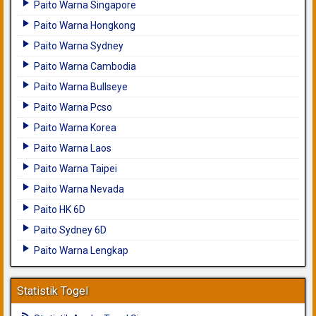
Paito Warna Singapore
Paito Warna Hongkong
Paito Warna Sydney
Paito Warna Cambodia
Paito Warna Bullseye
Paito Warna Pcso
Paito Warna Korea
Paito Warna Laos
Paito Warna Taipei
Paito Warna Nevada
Paito HK 6D
Paito Sydney 6D
Paito Warna Lengkap
Statistik Togel