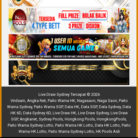
Live Draw Sydney Tercepat © 2026
Virdsam
,
Angka Net
,
Paito Warna HK
,
Nagasaon
,
Naga Saon
,
Paito
Warna Sydney
,
Paito Warna SGP
,
Data HK
,
Data SGP
,
Data Sydney
,
Data
HK 6D
,
Data Sydney 6D
,
Live Draw HK
,
Live Draw Sydney
,
Live Draw
SGP
,
Angkanet
,
Sydney Pools
,
Hongkong Pools
,
HongkongPools
,
Paito Warna Sydney Lotto
,
Paito Warna HK Lotto
,
Data HK Lotto
,
Paito
Warna HK Lotto
,
Paito Warna Sydney Lotto
,
HK Pools Asli