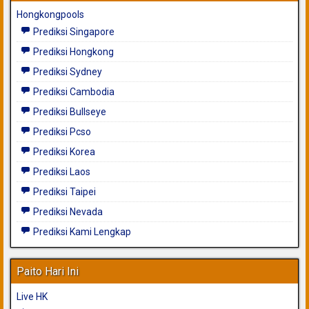
Hongkongpools
Prediksi Singapore
Prediksi Hongkong
Prediksi Sydney
Prediksi Cambodia
Prediksi Bullseye
Prediksi Pcso
Prediksi Korea
Prediksi Laos
Prediksi Taipei
Prediksi Nevada
Prediksi Kami Lengkap
Paito Hari Ini
Live HK