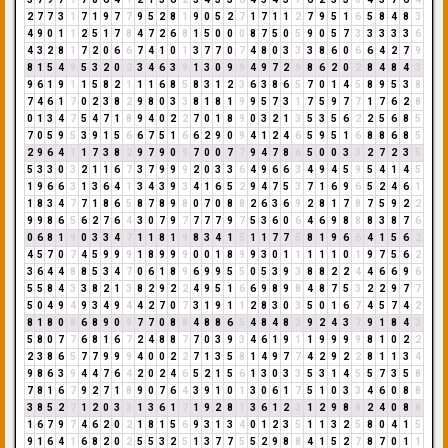
2
7
7
3
1
7
1
9
7
7
9
5
2
8
1
9
0
5
2
7
1
7
1
1
2
7
9
5
1
6
5
8
4
8
3
4
9
0
1
1
2
5
1
7
8
4
7
2
6
8
1
5
0
0
0
8
7
5
0
5
9
0
5
7
3
3
3
3
3
6
4
3
2
8
1
7
2
0
6
6
7
4
1
0
1
3
7
7
0
7
4
8
0
3
3
3
8
6
0
6
6
4
2
7
9
8
1
5
4
9
5
3
2
0
2
3
4
6
3
9
1
3
0
9
9
4
9
7
2
9
8
6
2
0
2
8
4
8
4
3
9
6
1
9
1
1
5
8
2
1
1
1
6
8
5
8
3
1
2
3
6
3
8
6
5
7
0
1
4
5
8
9
5
3
8
7
4
6
1
7
0
2
3
8
2
9
8
0
3
3
8
1
8
1
9
9
5
7
3
1
7
5
9
7
7
1
7
6
2
8
0
1
3
4
7
5
4
7
1
8
9
4
0
2
2
7
0
1
8
9
0
3
2
1
3
5
3
5
6
2
2
5
6
8
5
7
0
5
9
5
3
9
1
5
6
6
7
5
1
6
6
2
9
0
9
4
1
2
4
6
5
9
5
1
6
8
8
6
8
5
2
9
6
4
1
1
7
3
8
2
9
7
9
0
9
7
0
0
7
7
9
4
7
8
6
5
0
0
3
3
2
7
2
3
5
5
3
3
0
3
2
1
1
6
7
3
7
9
9
9
2
0
3
3
6
4
9
6
6
3
4
9
4
5
9
5
4
1
4
5
1
9
6
6
3
1
3
6
4
1
3
4
3
9
3
4
1
6
5
2
9
4
7
5
3
7
1
6
9
6
5
2
4
6
1
1
8
3
4
7
7
1
8
6
5
8
7
8
9
8
0
7
0
8
8
2
6
3
6
9
2
8
1
7
8
7
5
9
2
2
9
9
8
6
5
6
2
7
6
4
3
0
7
9
7
7
7
7
9
7
5
3
6
0
6
4
6
9
8
8
8
3
8
7
6
0
6
8
1
9
0
3
3
4
7
1
1
8
1
9
8
3
4
1
5
1
1
7
7
5
8
1
9
6
6
4
1
5
6
2
4
5
7
0
7
4
5
9
9
9
1
8
9
9
9
0
0
1
8
9
9
3
0
1
1
1
1
1
0
1
9
7
5
6
2
3
6
4
4
8
8
5
3
4
7
0
6
1
8
9
6
9
9
5
5
0
5
3
9
3
8
8
2
2
4
4
6
6
9
6
5
5
8
4
3
3
8
2
1
3
8
2
9
2
2
4
9
5
1
6
6
9
8
9
8
4
8
7
5
3
2
2
9
7
7
5
0
4
9
4
9
3
4
9
4
4
2
7
0
7
3
1
9
1
1
2
8
3
0
3
5
0
1
6
7
4
5
7
4
2
8
1
8
0
8
6
8
9
0
9
7
7
0
8
8
4
8
8
6
5
4
8
4
8
3
9
2
4
3
7
9
1
8
4
3
5
8
0
7
7
6
8
1
6
7
2
4
8
8
7
7
0
3
9
3
4
6
1
9
1
1
9
9
9
9
8
1
0
2
2
2
3
8
6
5
7
7
9
9
9
4
0
0
2
2
7
1
3
5
8
1
4
9
7
7
4
2
9
2
2
8
1
1
3
4
9
8
6
3
9
4
4
7
6
4
2
0
2
4
6
5
2
1
5
6
1
3
0
3
3
5
3
1
4
5
5
7
3
5
8
7
8
1
6
7
9
2
7
1
8
9
0
7
6
4
3
9
1
0
1
3
0
6
1
7
5
1
0
3
3
4
6
0
8
8
3
8
5
2
7
1
2
0
3
3
1
3
6
1
7
1
9
2
8
1
3
6
1
2
3
1
2
9
8
8
2
4
0
8
8
1
6
7
9
7
4
6
2
0
2
1
8
1
5
6
9
3
1
3
4
0
1
2
3
5
1
1
3
2
5
8
0
4
1
5
9
1
6
4
1
6
8
2
0
2
5
5
3
2
5
1
3
7
7
5
5
2
9
8
8
4
1
5
2
7
8
7
0
1
1