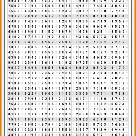
8
8
3
6
9
6
7
5
5
1
4
3
2
0
2
6
4
1
1
2
1
6
5
0
5
6
1
0
9
9
0
2
2
2
4
7
5
0
7
7
0
1
9
1
1
9
5
0
6
6
3
8
7
5
3
4
9
3
1
4
7
4
5
4
9
3
0
4
4
8
1
5
6
0
6
4
3
8
4
3
8
8
6
6
3
8
2
3
3
6
3
8
8
7
6
7
9
6
8
5
2
7
8
8
7
1
3
7
7
5
7
0
9
2
2
8
6
7
7
5
0
3
0
3
3
7
7
8
5
4
8
1
1
3
4
4
8
9
0
9
5
4
0
7
7
1
4
2
4
6
0
6
7
3
1
1
2
6
9
6
9
8
3
5
8
6
7
1
3
4
1
3
6
2
8
4
7
5
3
8
1
5
4
3
7
9
8
8
5
4
6
7
3
6
9
3
6
7
6
4
8
6
6
9
6
9
5
5
3
8
6
0
8
9
8
3
9
0
1
1
5
1
5
2
7
8
8
7
9
7
1
6
7
8
6
4
2
5
1
6
8
5
6
2
8
4
1
0
2
2
8
7
2
4
6
9
1
9
2
2
3
4
1
1
2
9
3
4
6
1
5
0
2
3
5
9
5
5
6
2
1
4
7
4
2
5
4
7
5
3
4
9
5
7
3
2
5
0
5
5
1
2
2
0
2
7
3
5
2
7
7
2
3
2
5
7
8
7
0
7
7
0
0
6
6
8
5
4
8
3
8
2
7
4
2
1
6
9
2
2
5
8
8
3
2
0
7
3
1
4
4
2
1
6
7
7
8
1
0
1
9
5
5
3
8
2
0
2
4
6
0
7
5
1
6
8
3
2
7
9
3
2
5
4
9
6
3
5
6
2
4
8
4
0
4
9
9
9
9
9
7
2
6
4
1
3
4
1
6
7
4
6
8
3
2
0
9
6
1
7
8
9
2
9
2
2
3
9
8
8
3
6
1
8
9
6
1
8
2
1
8
7
2
5
7
1
6
2
0
2
8
5
6
7
4
9
0
2
7
9
8
4
9
6
6
6
8
5
8
4
6
6
3
4
7
8
8
9
2
2
8
5
2
3
5
9
1
7
2
9
7
0
6
7
4
1
5
1
1
2
7
3
5
2
7
0
9
6
5
2
3
8
2
1
3
3
7
9
4
4
8
0
3
6
9
2
6
2
2
4
6
2
7
2
9
3
4
8
0
8
5
8
1
0
1
8
3
8
1
9
6
4
6
3
9
7
8
2
6
8
9
1
8
4
3
4
5
1
5
6
7
5
9
3
3
8
7
9
4
4
1
0
6
1
7
3
0
4
1
5
3
2
5
7
3
0
6
8
8
7
2
5
4
8
3
5
6
4
4
8
3
8
3
8
2
2
5
5
0
5
7
3
1
8
9
0
8
3
6
9
3
0
6
6
3
5
2
2
4
6
9
0
0
0
0
1
1
4
3
7
3
3
0
0
0
7
7
7
1
8
5
7
3
8
2
3
8
1
8
9
7
9
9
8
8
7
2
4
5
9
2
1
2
0
2
6
1
7
1
8
1
1
8
0
8
8
7
4
2
6
7
5
3
0
3
4
5
8
0
8
8
1
6
6
3
1
6
9
5
5
0
8
8
1
9
1
8
4
2
6
5
5
7
3
1
4
5
0
8
8
2
0
6
1
7
8
1
4
9
4
7
6
3
5
8
0
6
1
1
2
7
1
5
6
2
8
3
4
2
6
0
2
2
9
2
5
3
7
4
2
1
2
7
2
9
2
3
0
3
3
2
6
5
8
4
9
4
5
3
8
9
8
4
8
3
7
5
1
4
5
1
0
1
9
1
8
3
5
4
9
8
5
9
3
3
5
8
2
3
5
6
3
9
8
8
9
1
2
9
2
7
7
9
0
9
3
9
5
0
5
6
7
0
4
4
2
1
6
9
6
3
8
6
5
2
5
7
0
3
3
4
6
6
3
9
9
8
4
9
4
0
3
3
8
2
1
8
8
9
8
9
5
5
0
5
3
4
9
7
7
7
8
3
9
3
9
9
4
6
1
3
8
7
1
8
3
1
9
5
5
5
3
4
5
9
6
4
4
8
3
3
2
5
4
9
5
9
7
1
8
8
6
5
3
8