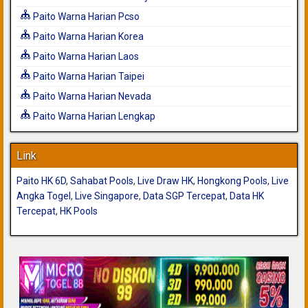
Paito Warna Harian Pcso
Paito Warna Harian Korea
Paito Warna Harian Laos
Paito Warna Harian Taipei
Paito Warna Harian Nevada
Paito Warna Harian Lengkap
Link
Paito HK 6D
,
Sahabat Pools
,
Live Draw HK
,
Hongkong Pools
,
Live
Angka Togel
,
Live Singapore
,
Data SGP Tercepat
,
Data HK
Tercepat
,
HK Pools