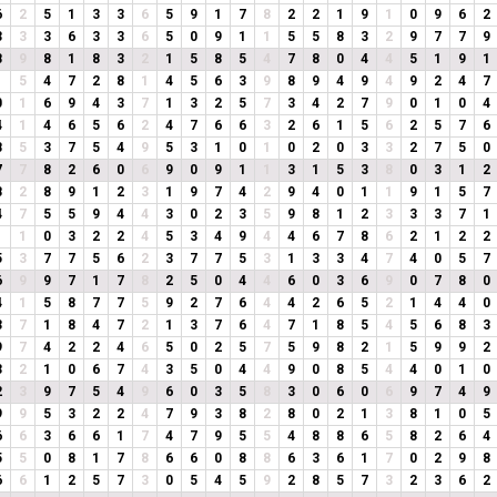
6
2
5
1
3
3
6
5
9
1
7
8
2
2
1
9
1
0
9
6
2
3
3
3
6
3
3
6
5
0
9
1
1
5
5
8
3
2
9
7
7
9
8
9
8
1
8
3
2
1
5
8
5
4
7
8
0
4
4
5
1
9
1
1
5
4
7
2
8
1
4
5
6
3
9
8
9
4
9
4
9
2
4
7
0
1
6
9
4
3
7
1
3
2
5
7
3
4
2
7
9
0
1
0
4
4
1
4
6
5
6
2
4
7
6
6
3
2
6
1
5
6
2
5
7
6
8
5
3
7
5
4
9
5
3
1
0
1
0
2
0
3
3
2
7
5
0
7
7
8
2
6
0
6
9
0
9
1
1
3
1
5
3
8
0
3
1
2
8
2
8
9
1
2
3
1
9
7
4
2
9
4
0
1
1
9
1
5
7
4
7
5
5
9
4
4
3
0
2
3
5
9
8
1
2
3
3
3
7
1
1
1
0
3
2
2
4
5
3
4
9
4
4
6
7
8
6
2
1
2
2
5
3
7
7
5
6
2
3
7
7
5
3
1
3
3
4
7
4
0
5
7
6
9
9
7
1
7
8
2
5
0
4
4
6
0
3
6
9
0
7
8
0
4
1
5
8
7
7
5
9
2
7
6
4
4
2
6
5
2
1
4
4
0
3
7
1
8
4
7
2
1
3
7
6
4
7
1
8
5
4
5
6
8
3
9
7
4
2
2
4
6
5
0
2
5
7
5
9
8
2
1
5
9
9
2
3
2
1
0
6
7
4
3
5
0
4
4
9
0
8
5
4
4
0
1
0
2
3
9
7
5
4
9
6
0
3
5
8
3
0
6
0
6
9
7
4
9
9
9
5
3
2
2
4
7
9
3
8
2
8
0
2
1
3
8
1
0
5
6
6
3
6
6
1
7
4
7
9
5
5
4
8
8
6
5
8
2
6
4
5
5
0
8
1
7
8
6
6
0
8
8
6
3
6
1
7
0
2
9
8
6
6
1
2
5
7
3
0
5
4
5
9
2
8
5
7
3
2
3
6
2