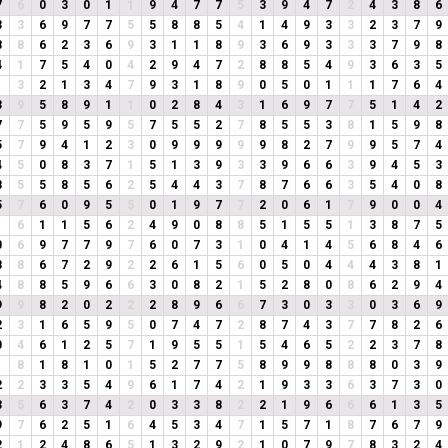
7
6
0
3
0
1
1
9
4
7
7
5
3
9
4
7
2
4
3
8
6
3
3
6
9
7
7
5
5
8
8
5
4
1
4
9
3
3
2
3
7
9
8
8
6
2
3
6
9
3
1
1
8
9
3
6
9
3
3
3
7
9
8
4
1
7
5
4
0
4
2
9
4
7
2
8
8
5
4
9
3
6
3
5
1
3
2
1
3
4
7
9
3
1
8
9
0
5
0
1
1
1
7
6
4
3
9
5
8
9
1
1
0
2
8
4
3
1
6
9
7
7
5
1
4
2
7
7
5
9
5
9
5
7
5
5
2
7
8
5
5
3
8
1
5
9
8
5
7
9
4
1
2
3
0
9
9
9
9
9
8
2
7
9
9
5
7
4
4
5
0
8
3
7
1
5
1
3
9
3
3
9
6
6
3
9
4
5
3
8
5
5
8
5
6
2
5
4
4
3
7
8
7
6
6
3
5
4
0
8
5
7
6
0
9
5
5
0
1
9
7
7
2
0
6
1
7
9
0
0
4
1
6
1
1
5
6
2
4
9
0
8
8
5
1
5
5
1
3
8
7
5
0
6
9
7
7
9
7
6
0
7
3
1
0
4
1
4
5
6
8
4
6
8
8
6
7
2
9
2
2
6
1
5
6
0
5
0
4
4
4
3
8
1
4
8
8
5
9
6
6
3
0
8
2
1
5
2
8
0
8
6
2
9
4
9
9
8
2
0
2
2
2
8
9
6
6
7
3
0
3
3
0
3
6
9
2
3
1
6
5
9
5
0
7
4
7
2
8
7
4
3
7
7
8
2
6
0
4
6
1
2
5
7
1
9
5
5
1
5
4
6
5
2
2
3
7
8
1
8
1
8
1
0
1
5
2
7
7
5
8
9
9
8
8
8
0
3
9
2
2
3
3
5
4
9
6
1
7
4
2
1
9
3
3
6
3
7
3
0
3
5
6
3
7
4
2
0
3
3
8
2
2
1
9
6
6
6
1
3
5
9
7
6
2
5
1
6
4
5
3
4
7
1
5
7
1
8
7
6
7
9
2
1
2
4
8
6
5
1
3
2
9
2
1
0
7
9
7
8
3
2
4