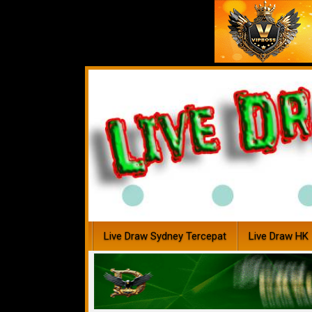
Live Draw Sydney Tercepat
Live Draw HK