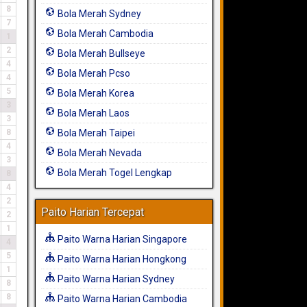
8
Bola Merah Sydney
7
Bola Merah Cambodia
1
2
Bola Merah Bullseye
4
Bola Merah Pcso
4
5
Bola Merah Korea
3
Bola Merah Laos
3
8
Bola Merah Taipei
4
Bola Merah Nevada
3
Bola Merah Togel Lengkap
8
4
2
Paito Harian Tercepat
2
1
Paito Warna Harian Singapore
4
5
Paito Warna Harian Hongkong
1
Paito Warna Harian Sydney
8
8
Paito Warna Harian Cambodia