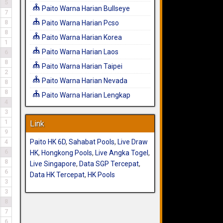
5
Paito Warna Harian Bullseye
7
8
Paito Warna Harian Pcso
8
Paito Warna Harian Korea
1
Paito Warna Harian Laos
6
8
Paito Warna Harian Taipei
2
Paito Warna Harian Nevada
8
8
Paito Warna Harian Lengkap
4
3
1
Link
9
Paito HK 6D
,
Sahabat Pools
,
Live Draw
4
6
HK
,
Hongkong Pools
,
Live Angka Togel
,
8
Live Singapore
,
Data SGP Tercepat
,
6
Data HK Tercepat
,
HK Pools
3
3
8
7
6