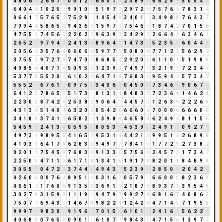
4
8
0
6
6
2
6
6
7
4
0
5
1
2
3
6
8
0
1
1
2
3
8
9
8
6
6
2
8
1
5
0
5
4
9
6
4
0
4
4
1
0
2
5
7
9
9
1
0
1
5
1
9
7
7
2
9
7
2
9
7
5
7
6
4
7
8
3
1
4
0
6
6
1
7
5
7
6
5
2
7
5
2
8
1
1
4
5
4
9
3
4
0
1
1
3
4
9
8
8
7
6
4
3
7
7
9
9
4
4
5
8
6
5
2
9
4
3
6
9
1
5
9
7
7
7
5
4
6
1
1
8
7
4
2
7
0
1
5
6
4
7
5
5
1
7
4
5
6
2
2
2
0
2
2
9
6
3
9
3
3
4
2
9
2
2
6
6
4
1
6
3
4
6
1
2
6
5
2
7
9
7
9
4
4
2
4
1
3
4
8
9
6
4
1
1
4
7
3
1
5
2
3
5
8
6
0
4
4
8
2
0
5
6
2
3
5
7
6
4
0
6
0
6
6
5
9
7
7
5
5
0
8
0
8
7
7
1
2
3
5
6
2
9
2
3
7
5
5
1
9
7
2
7
9
7
4
7
0
7
8
6
8
5
4
2
9
2
0
2
6
1
1
0
1
5
1
9
8
8
4
9
8
5
4
4
0
7
1
8
5
0
9
5
5
1
2
3
9
3
7
4
9
7
7
3
2
1
9
1
7
2
3
4
7
5
3
7
7
5
5
5
2
0
2
6
1
0
2
2
6
4
7
1
8
7
6
8
3
2
9
5
9
4
4
5
7
3
4
7
5
5
5
2
7
6
7
6
1
7
0
9
7
5
3
3
4
3
6
9
0
4
5
0
5
7
3
4
6
1
9
0
6
7
4
6
4
1
2
3
7
8
6
5
2
5
1
7
3
1
8
1
3
1
4
8
4
8
3
2
7
2
3
6
9
1
4
6
2
8
2
2
3
0
3
8
7
4
2
6
2
5
3
8
2
9
0
6
4
1
4
4
5
7
3
1
2
6
3
9
2
2
2
6
8
4
3
1
3
4
5
1
4
0
4
6
3
2
0
2
0
5
4
2
6
6
6
6
0
6
7
0
0
0
0
6
6
6
0
6
3
4
1
8
9
3
7
4
1
5
6
5
8
2
1
1
3
9
8
8
4
6
5
8
4
6
2
4
9
4
8
1
1
5
6
5
4
5
9
5
2
4
1
3
4
0
5
9
5
5
8
0
5
3
8
4
5
3
9
3
2
4
9
1
1
0
9
2
7
9
4
9
7
3
1
9
8
9
5
5
4
1
6
5
2
9
5
3
1
4
4
4
2
1
3
9
9
5
1
6
2
6
8
9
8
4
1
0
3
3
6
4
1
7
8
6
2
8
3
2
9
4
9
7
7
7
8
4
1
5
1
7
7
2
9
2
7
3
8
2
0
2
0
1
1
7
5
4
5
9
7
6
8
3
2
9
1
3
3
6
5
7
5
6
2
2
4
5
7
3
1
7
3
4
7
2
2
5
0
5
4
7
1
1
2
6
1
7
1
8
1
3
4
1
5
1
9
1
7
8
8
2
0
1
1
8
4
8
9
8
3
0
5
5
1
0
4
7
2
9
3
7
4
4
8
4
9
4
3
7
5
2
3
9
3
2
8
5
0
5
2
0
4
2
6
0
2
6
0
6
0
0
7
6
4
8
9
5
1
6
0
3
1
6
7
0
5
7
9
7
6
6
0
0
0
8
2
3
6
9
0
6
6
1
7
1
7
6
0
6
9
1
3
5
8
3
6
9
1
1
2
1
8
7
6
8
9
3
7
1
3
9
5
4
9
3
0
2
7
9
3
1
5
9
5
1
1
1
9
1
9
4
7
9
7
9
9
2
7
9
6
8
1
6
7
4
0
8
6
5
7
5
0
7
7
6
9
4
3
7
1
4
6
7
4
9
8
2
2
4
1
2
4
2
6
4
7
1
4
5
7
1
9
5
5
9
9
9
7
7
9
8
3
0
3
9
1
9
6
6
7
0
1
5
6
6
1
0
1
1
2
4
1
6
7
5
6
2
2
4
4
0
6
8
5
0
7
6
5
2
0
9
0
1
1
6
1
0
7
7
9
8
4
3
7
4
7
1
5
6
1
3
9
7
7