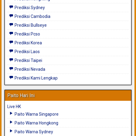
Prediksi Sydney
Prediksi Cambodia
Prediksi Bullseye
Prediksi Pcso
Prediksi Korea
Prediksi Laos
Prediksi Taipei
Prediksi Nevada
Prediksi Kami Lengkap
Paito Hari Ini
Live HK
Paito Warna Singapore
Paito Warna Hongkong
Paito Warna Sydney