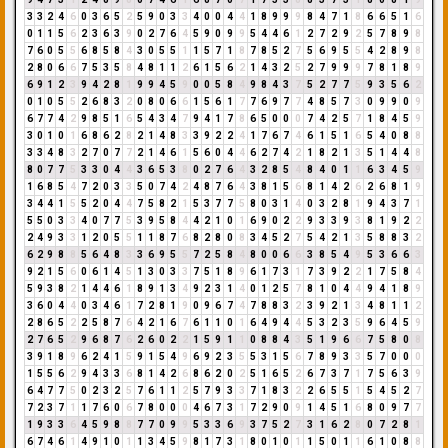
3
3
2
4
6
0
3
6
5
2
5
9
0
3
3
4
0
0
4
4
1
8
9
9
9
8
4
7
1
8
6
6
5
1
6
0
1
1
5
6
2
3
6
3
9
0
2
7
6
4
5
9
0
9
9
5
4
4
6
1
2
7
2
9
2
5
7
8
9
8
7
6
0
5
5
6
8
5
8
4
3
0
5
5
1
1
5
7
1
8
7
8
5
2
7
5
6
9
5
5
4
2
8
9
8
2
8
0
6
6
7
5
3
5
8
4
8
1
1
2
6
1
5
6
2
1
4
3
2
5
2
7
9
9
9
7
8
1
8
9
6
9
1
2
3
9
4
2
8
1
9
9
4
5
9
0
0
5
8
4
9
8
4
3
7
5
2
7
7
5
9
3
5
6
2
0
1
0
5
5
2
6
8
3
2
0
8
0
6
6
1
5
6
1
7
7
6
9
7
7
4
8
5
7
3
0
9
9
0
9
6
7
7
4
2
9
8
5
1
6
5
4
3
4
7
9
4
1
7
8
6
5
0
0
0
7
4
2
5
7
1
8
4
5
9
3
0
1
0
1
6
8
6
2
8
2
1
4
8
3
3
9
2
2
4
1
7
6
7
4
6
1
5
1
6
5
4
0
8
8
3
3
4
8
3
2
7
0
7
7
2
1
4
6
1
5
6
0
4
4
6
2
7
4
2
1
8
2
1
3
5
1
4
4
8
8
0
7
7
5
3
3
0
4
4
3
6
5
3
8
0
2
7
6
4
3
2
8
5
4
8
4
0
1
1
6
3
4
5
9
1
6
8
5
4
7
2
0
3
3
5
0
7
4
2
4
8
7
6
4
3
8
1
5
6
8
1
4
2
6
2
6
8
1
9
3
4
4
1
5
5
2
0
4
4
7
5
8
2
1
5
3
7
7
5
8
0
3
1
4
0
3
2
8
1
9
4
3
7
1
5
5
0
3
3
4
0
7
7
5
3
9
5
8
4
4
2
1
0
1
6
9
0
2
2
9
3
3
9
3
8
1
9
2
2
2
4
9
3
3
1
2
0
5
5
1
1
8
7
6
8
2
8
0
8
3
4
5
2
7
5
4
2
1
3
5
8
8
3
2
6
2
9
8
8
5
6
4
8
3
3
6
9
5
5
7
2
5
8
4
8
0
0
6
6
3
8
5
4
9
5
3
6
6
3
9
2
1
5
6
0
6
1
4
5
1
3
0
3
3
7
5
1
8
9
6
1
7
3
1
7
3
9
2
2
1
7
5
8
4
5
9
3
8
2
1
4
4
6
1
8
9
1
3
4
9
2
3
1
4
0
1
2
5
7
8
1
0
4
4
9
4
1
8
9
3
6
0
4
4
0
3
4
6
1
7
2
8
1
9
0
9
6
7
4
7
8
8
3
2
3
9
2
1
3
4
8
1
1
2
2
8
6
5
2
2
5
8
7
6
4
2
1
6
7
6
1
1
0
1
6
4
9
4
4
5
3
2
3
5
9
6
4
5
9
2
7
6
5
2
9
6
8
7
6
2
6
0
2
2
1
5
9
1
1
0
8
8
4
3
5
1
9
6
6
7
5
8
0
8
3
9
1
8
9
6
2
4
1
5
9
1
5
4
9
6
9
2
3
5
5
3
1
5
6
7
8
9
3
3
5
7
0
0
0
1
5
5
6
2
9
4
3
3
6
8
1
4
2
6
8
6
2
0
2
5
1
6
5
2
6
7
3
7
1
7
5
6
3
9
6
4
7
7
5
0
2
3
2
5
7
6
1
1
2
5
7
9
3
3
7
1
8
3
2
2
6
5
5
1
5
4
5
2
7
7
2
3
7
1
1
7
6
0
6
7
8
0
0
0
4
6
7
3
1
7
2
9
0
9
1
4
5
1
6
8
0
9
7
7
1
9
3
3
6
4
5
9
8
8
7
7
0
9
9
5
3
3
6
9
3
7
5
2
7
3
1
6
2
8
0
7
2
8
1
6
7
4
6
1
4
9
1
0
1
1
3
4
5
9
8
1
7
3
1
8
0
1
0
1
1
5
0
1
1
6
1
0
8
8