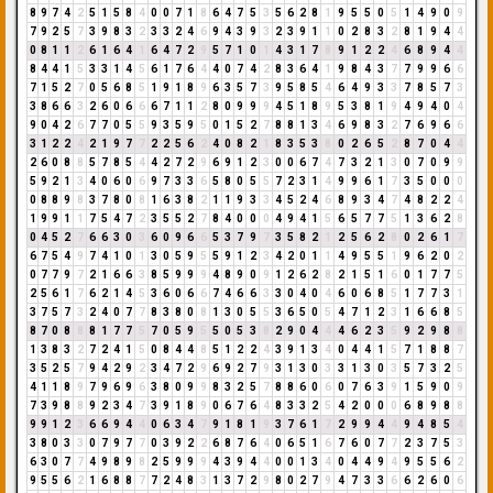
8
9
7
4
2
5
1
5
8
4
0
0
7
1
8
6
4
7
5
3
5
6
2
8
1
9
5
5
0
5
1
4
9
0
9
7
9
2
5
7
3
9
8
3
2
3
3
2
4
6
9
4
3
9
3
2
3
9
1
1
0
2
8
3
2
8
1
9
4
4
0
8
1
1
2
6
1
6
4
1
6
4
7
2
9
5
7
1
0
1
4
3
1
7
8
9
1
2
2
4
6
8
9
4
4
8
4
4
1
5
3
3
1
4
5
6
1
7
6
4
4
0
7
4
2
8
3
6
4
1
9
8
4
3
7
7
9
9
6
6
7
1
5
2
7
0
5
6
8
5
1
9
1
8
9
6
3
5
7
3
9
5
8
5
4
6
4
9
3
3
7
8
5
7
3
3
8
6
6
3
2
6
0
6
6
6
7
1
1
2
8
0
9
9
9
4
5
1
8
9
5
3
8
1
9
4
9
4
0
4
9
0
4
2
6
7
7
0
5
5
9
3
5
9
5
0
1
5
2
7
8
8
1
3
4
6
9
8
3
2
7
6
9
6
6
3
1
2
2
4
2
1
9
7
7
2
2
5
6
2
4
0
8
2
1
8
3
5
3
8
0
2
6
5
2
8
7
0
4
4
2
6
0
8
8
5
7
8
5
4
4
2
7
2
9
6
9
1
2
3
0
0
6
7
4
7
3
2
1
3
0
7
0
9
9
5
9
2
1
3
4
0
6
0
6
9
7
3
3
6
5
8
0
5
5
7
2
3
1
4
9
9
6
1
7
3
5
0
0
0
0
8
8
9
8
3
7
8
0
8
1
6
3
8
2
1
1
9
3
3
4
5
2
4
6
8
9
3
4
7
4
8
2
2
4
1
9
9
1
1
7
5
4
7
2
3
5
5
2
7
8
4
0
0
0
4
9
4
1
5
6
5
7
7
5
1
3
6
2
8
0
4
5
2
7
6
6
3
0
3
6
0
9
6
6
5
3
7
9
7
3
5
8
2
1
2
5
6
2
8
0
2
6
1
7
6
7
5
4
9
7
4
1
0
1
3
0
5
9
5
5
9
1
2
3
4
2
0
1
1
4
9
5
5
1
9
6
2
0
2
0
7
7
9
7
2
1
6
6
3
8
5
9
9
9
4
8
9
0
9
1
2
6
2
8
2
1
5
1
6
0
1
7
7
5
2
5
6
1
7
6
2
1
4
5
3
6
0
6
6
7
4
6
6
3
3
0
4
0
4
6
0
6
8
5
1
7
7
3
1
3
7
5
7
3
2
4
0
7
7
8
3
8
0
8
1
3
0
5
5
3
6
5
0
5
4
7
1
2
3
1
6
6
8
5
8
7
0
8
8
8
1
7
7
5
7
0
5
9
5
5
0
5
3
8
2
9
0
4
4
4
6
2
3
5
9
2
9
8
8
1
3
8
3
2
7
2
4
1
5
0
8
4
4
8
5
1
2
2
4
3
9
1
3
4
0
4
4
1
5
7
1
8
8
7
3
5
2
5
7
9
4
2
9
2
3
4
7
2
9
6
9
2
7
9
3
1
3
0
3
3
1
3
0
3
5
7
3
2
5
4
1
1
8
9
7
9
6
9
6
3
8
0
9
9
8
3
2
5
7
8
8
6
0
6
0
7
6
3
9
1
5
9
0
9
7
3
9
8
8
9
2
3
4
7
3
9
1
8
9
0
6
7
6
4
8
3
3
2
5
4
2
0
0
0
6
8
9
8
8
9
9
1
2
3
6
6
9
4
4
0
6
3
4
7
9
1
8
1
9
3
7
6
1
7
2
9
9
4
4
9
4
8
5
4
3
8
0
3
3
0
7
9
7
7
0
3
9
2
2
6
8
7
6
4
0
6
5
1
6
7
6
0
7
7
2
3
7
5
3
6
3
0
7
7
4
9
8
9
8
2
5
9
9
9
4
3
9
4
4
0
0
1
3
4
0
4
4
9
4
9
5
5
6
2
9
5
5
6
2
1
6
8
8
7
7
2
4
8
3
1
3
7
2
9
8
0
2
7
9
4
7
3
3
6
6
2
6
0
6