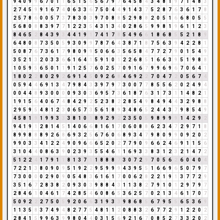
9
4
0
9
9
6
7
0
1
1
6
5
1
5
6
5
6
7
9
7
6
4
5
8
4
3
4
8
1
9
7
1
4
8
3
2
7
4
5
9
9
1
6
7
4
0
6
3
3
6
7
5
0
4
4
9
1
4
3
7
5
2
8
7
6
3
6
1
7
8
2
5
7
8
6
0
0
5
7
3
7
8
3
0
3
9
7
0
8
8
5
2
9
8
8
2
0
5
1
6
6
8
0
5
5
5
6
8
0
8
8
3
9
7
7
1
2
2
3
5
4
3
1
3
4
0
2
8
6
5
9
9
8
1
9
6
1
1
2
3
8
4
6
5
2
8
4
3
9
3
4
4
1
9
1
7
4
1
7
8
5
4
9
6
6
1
8
6
8
5
5
2
1
8
9
6
4
8
0
8
7
3
5
0
5
9
3
0
9
9
7
8
7
6
4
3
8
7
1
8
7
5
6
3
9
4
2
2
8
1
5
0
8
7
6
7
3
6
1
7
9
8
0
9
9
5
0
6
6
3
5
6
5
8
4
7
7
2
7
9
0
1
5
4
9
3
5
2
1
3
2
0
3
3
6
6
1
6
4
1
5
9
1
0
1
2
2
6
8
5
1
6
6
3
9
5
1
9
8
8
1
0
5
9
5
6
5
0
1
1
9
1
2
5
7
6
0
2
5
7
0
9
1
6
7
9
9
6
9
6
7
0
6
4
1
1
8
0
2
2
8
0
2
9
2
6
9
1
4
5
0
9
2
6
8
4
6
9
2
2
7
0
4
7
2
0
5
6
7
4
0
5
9
4
4
6
9
1
3
4
7
9
8
4
3
3
9
7
9
7
3
0
0
7
7
8
5
5
6
2
0
2
4
9
4
0
0
4
4
8
9
3
0
0
0
0
9
3
0
3
6
9
5
7
3
6
1
8
7
6
3
1
7
3
1
1
4
8
2
1
1
9
1
5
6
4
0
6
7
4
8
4
2
9
2
5
2
3
8
2
2
8
5
4
9
8
4
9
4
4
3
2
9
8
8
2
9
5
9
5
4
8
1
2
3
0
6
5
7
3
5
6
1
8
9
3
4
8
6
5
2
4
4
3
7
9
8
5
4
9
4
5
8
1
9
1
9
9
3
3
3
8
1
0
1
8
9
2
9
2
2
3
5
0
5
9
8
9
9
9
1
4
2
9
2
9
4
1
9
1
2
8
1
4
5
1
4
0
6
6
8
1
6
1
7
0
6
0
8
8
6
2
3
4
7
2
9
7
1
8
8
9
9
8
8
8
9
2
6
8
6
9
3
2
5
6
7
6
0
6
8
9
3
4
7
9
8
0
9
9
0
9
2
0
2
9
9
0
3
3
4
1
2
2
4
9
0
9
6
6
6
5
2
0
2
7
7
9
0
9
6
6
2
4
6
9
1
1
5
6
3
1
0
4
4
0
8
6
3
9
0
2
3
9
3
5
5
4
6
1
1
6
9
3
3
8
3
1
2
3
2
1
4
7
2
5
1
2
2
4
1
7
9
1
1
8
1
3
7
1
1
8
8
8
7
3
0
7
2
9
7
0
5
6
2
6
0
4
0
4
7
2
2
1
3
8
0
9
0
9
5
1
9
2
2
9
5
9
9
9
4
3
9
5
5
1
6
6
9
6
5
0
7
9
7
7
3
0
0
0
0
2
9
0
9
0
5
4
8
3
6
1
6
1
7
0
0
6
2
8
2
2
1
9
1
3
7
7
2
9
3
5
1
6
7
2
8
3
8
2
0
9
3
0
3
9
8
8
4
3
1
1
3
8
2
7
9
1
0
1
2
9
7
9
7
2
8
4
6
1
0
4
6
1
7
4
2
8
5
4
6
0
8
6
5
3
6
2
5
7
0
2
1
3
4
6
1
7
0
7
5
0
9
2
2
2
7
5
0
5
9
2
0
6
6
3
1
9
3
3
9
8
6
8
5
6
7
9
5
5
6
5
3
6
9
1
1
3
5
8
3
7
4
9
4
8
2
7
7
5
4
8
1
1
2
0
8
8
3
2
6
7
7
2
9
1
2
2
0
2
2
8
4
1
5
9
9
6
3
9
9
8
0
4
4
0
3
1
5
6
9
2
1
6
7
0
8
5
2
7
3
3
2
0
2