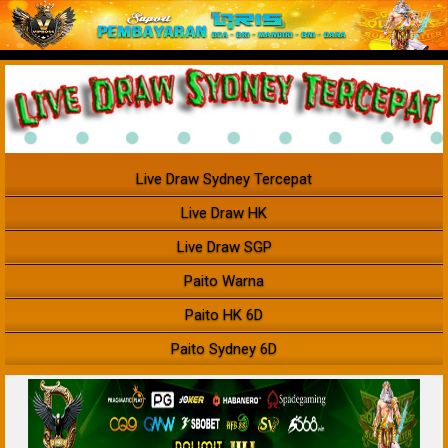
Live Draw Sydney Tercepat
Live Draw HK
Live Draw SGP
Paito Warna
Paito HK 6D
Paito Sydney 6D