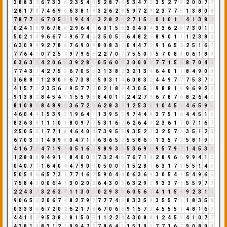
3
8
8
3
2
6
7
3
3
6
2
3
5
4
9
5
2
8
7
6
5
3
4
7
2
3
5
2
7
9
2
0
0
7
7
2
8
1
7
8
7
4
6
9
6
6
3
8
1
9
3
2
6
2
8
5
9
7
2
9
2
3
7
7
5
1
3
8
0
8
7
8
7
7
5
6
7
0
5
5
1
9
4
4
8
3
2
8
2
1
2
7
1
5
6
0
1
0
1
1
4
1
3
8
2
0
2
4
1
5
9
6
7
8
6
2
9
6
4
1
6
0
1
5
6
3
6
4
0
4
3
3
6
2
8
7
3
0
1
1
5
0
2
1
3
9
6
6
7
4
9
6
7
4
2
3
5
0
5
5
6
4
8
2
1
8
9
0
1
1
1
2
3
8
2
6
3
0
9
9
9
2
7
8
6
7
6
9
0
9
8
0
8
3
2
0
4
4
7
2
9
1
6
5
2
2
5
1
6
7
7
7
6
4
1
0
7
2
5
7
9
7
9
6
6
2
2
7
0
7
7
5
5
0
5
5
7
0
8
8
0
6
1
8
9
0
3
6
3
9
4
2
0
6
6
3
9
2
8
1
0
5
6
0
6
3
0
0
0
0
7
7
1
5
6
8
7
0
4
4
7
7
4
3
7
4
2
7
5
3
6
7
0
5
5
3
1
3
8
2
3
2
1
3
4
6
4
0
1
1
8
4
9
0
9
3
6
8
8
7
1
2
8
0
8
6
7
3
8
2
5
0
3
1
4
6
0
8
3
2
4
4
9
7
7
7
5
3
7
1
4
1
5
7
3
2
3
5
6
2
9
5
7
7
5
0
2
1
8
9
4
3
0
5
5
9
8
8
1
9
9
6
9
2
2
9
1
3
8
2
8
4
5
4
9
1
5
5
9
5
8
4
0
1
1
2
4
2
7
9
6
7
8
7
6
8
2
6
4
1
8
1
0
8
8
8
4
8
9
8
3
6
7
2
9
6
2
8
3
2
1
2
5
3
8
1
0
4
5
9
4
6
5
9
5
4
6
0
4
4
1
5
3
9
3
1
9
6
4
1
1
3
9
5
5
9
7
4
4
8
3
7
5
1
6
4
4
5
1
6
8
3
6
3
9
1
1
1
0
1
8
0
9
7
7
5
3
1
6
7
6
2
6
4
1
2
3
6
1
7
0
7
1
6
7
2
5
0
5
5
1
7
7
1
8
4
6
4
0
4
7
3
9
5
5
9
3
5
2
7
3
2
5
7
3
3
5
1
2
3
6
7
0
3
3
1
4
8
9
8
0
4
7
1
8
6
3
6
5
2
5
5
8
6
5
1
3
5
7
3
5
8
1
9
1
4
1
6
7
4
4
7
1
9
1
0
5
1
6
7
9
8
9
3
3
5
3
6
9
6
9
5
7
9
7
1
4
5
3
8
1
2
8
0
8
9
4
9
1
1
8
4
0
0
0
7
3
2
4
6
7
6
7
1
8
2
8
9
6
6
9
9
4
1
5
0
4
0
7
7
1
6
4
0
4
4
7
9
0
9
0
5
0
0
0
1
5
2
8
1
6
3
1
7
8
5
5
1
4
5
5
0
5
1
6
6
5
7
3
1
7
7
1
6
7
5
9
0
4
4
0
6
3
6
9
3
0
5
4
9
5
4
9
6
6
7
5
8
4
3
0
0
6
4
1
3
0
2
0
2
6
4
3
0
3
6
3
2
9
2
9
3
3
7
1
5
5
9
7
7
2
2
4
3
7
3
2
6
3
9
1
1
3
0
3
0
2
9
3
3
6
0
5
6
2
4
1
1
5
6
9
2
3
1
4
9
0
6
5
2
2
0
6
7
4
8
2
7
9
7
7
7
7
4
2
8
3
3
5
8
3
5
5
7
3
1
8
3
5
8
0
3
3
3
6
6
7
2
0
2
6
2
1
7
8
6
7
0
6
6
9
1
5
7
3
4
5
5
5
1
4
8
1
6
7
4
4
1
1
2
9
5
3
8
2
8
1
5
0
5
1
1
2
2
4
4
3
0
8
8
1
2
4
5
9
4
1
0
7
7
4
3
8
1
9
8
3
1
2
3
9
9
4
7
2
7
8
6
4
1
1
5
1
9
1
7
7
1
6
7
9
0
8
9
8