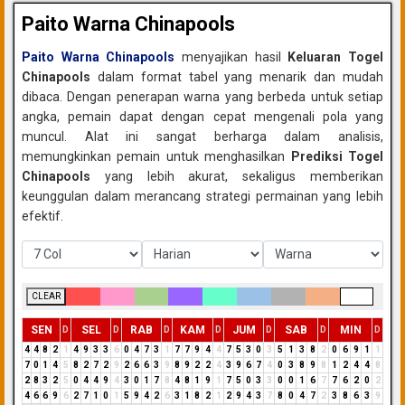
Paito Warna Chinapools
Paito Warna Chinapools
menyajikan hasil
Keluaran Togel
Chinapools
dalam format tabel yang menarik dan mudah
dibaca. Dengan penerapan warna yang berbeda untuk setiap
angka, pemain dapat dengan cepat mengenali pola yang
muncul. Alat ini sangat berharga dalam analisis,
memungkinkan pemain untuk menghasilkan
Prediksi Togel
Chinapools
yang lebih akurat, sekaligus memberikan
keunggulan dalam merancang strategi permainan yang lebih
efektif.
CLEAR
SEN
SEL
RAB
KAM
JUM
SAB
MIN
D
D
D
D
D
D
D
4
4
8
2
1
4
9
3
3
6
0
4
7
3
1
7
7
9
4
4
7
5
3
0
3
5
1
3
8
2
0
6
9
1
1
7
0
1
4
5
8
2
7
2
9
2
6
6
3
9
8
9
2
2
4
3
9
6
7
4
0
3
8
9
8
1
2
4
4
8
2
8
3
2
5
0
4
4
9
4
3
0
1
7
8
4
8
1
9
1
7
5
0
3
3
0
0
1
6
7
7
6
2
0
2
4
6
6
9
6
2
7
1
0
1
5
9
4
2
6
3
1
8
2
1
2
9
4
3
7
8
0
4
7
2
3
8
6
3
9