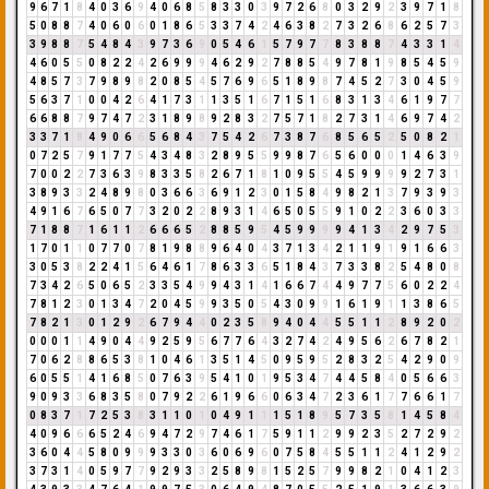
9
6
7
1
8
4
0
3
6
9
4
0
6
8
5
8
3
3
0
3
9
7
2
6
8
0
3
2
9
2
3
9
7
1
8
5
0
8
8
7
4
0
6
0
6
0
1
8
6
5
3
3
7
4
2
4
6
3
8
2
7
3
2
6
8
6
2
5
7
3
3
9
8
8
7
5
4
8
4
3
9
7
3
6
9
0
5
4
6
1
5
7
9
7
7
8
3
8
8
7
4
3
3
1
4
4
6
0
5
5
0
8
2
2
4
2
6
9
9
9
4
6
2
9
2
7
8
8
5
4
9
7
8
1
9
8
5
4
5
9
4
8
5
7
3
7
9
8
9
8
2
0
8
5
4
5
7
6
9
6
5
1
8
9
8
7
4
5
2
7
3
0
4
5
9
5
6
3
7
1
0
0
4
2
6
4
1
7
3
1
1
3
5
1
6
7
1
5
1
6
8
3
1
3
4
6
1
9
7
7
6
6
8
8
7
9
7
4
7
2
3
1
8
9
8
9
2
8
3
2
7
5
7
1
8
2
7
3
1
4
6
9
7
4
2
3
3
7
1
8
4
9
0
6
6
5
6
8
4
3
7
5
4
2
6
7
3
8
7
6
8
5
6
5
2
5
0
8
2
1
0
7
2
5
7
9
1
7
7
5
4
3
4
8
3
2
8
9
5
5
9
9
8
7
6
5
6
0
0
0
1
4
6
3
9
7
0
0
2
2
7
3
6
3
9
8
3
3
5
8
2
6
7
1
8
1
0
9
5
5
4
5
9
9
9
9
2
7
3
1
3
8
9
3
3
2
4
8
9
8
0
3
6
6
3
6
9
1
2
3
0
1
5
8
4
9
8
2
1
3
7
9
3
9
3
4
9
1
6
7
6
5
0
7
7
3
2
0
2
2
8
9
3
1
4
6
5
0
5
5
9
1
0
2
2
3
6
0
3
3
7
1
8
8
7
1
6
1
1
2
6
6
6
5
2
8
8
5
9
5
4
5
9
9
9
9
4
1
3
4
2
9
7
5
3
1
7
0
1
1
0
7
7
0
7
8
1
9
8
8
9
6
4
0
4
3
7
1
3
4
2
1
1
9
1
9
1
6
6
3
3
0
5
3
8
2
2
4
1
5
6
4
6
1
7
8
6
3
3
6
5
1
8
4
3
7
3
3
8
2
5
4
8
0
8
7
3
4
2
6
5
0
6
5
2
3
3
5
4
9
9
4
3
1
4
1
6
6
7
4
4
9
7
7
5
6
0
2
2
4
7
8
1
2
3
0
1
3
4
7
2
0
4
5
9
9
3
5
0
5
4
3
0
9
9
1
6
1
9
1
1
3
8
6
5
7
8
2
1
3
0
1
2
9
2
6
7
9
4
4
0
2
3
5
8
9
4
0
4
4
5
5
1
1
2
8
9
2
0
2
0
0
0
1
1
4
9
0
4
4
9
2
5
9
5
6
7
7
6
4
3
2
7
4
2
4
9
5
6
2
6
7
8
2
1
7
0
6
2
8
8
6
5
3
8
1
0
4
6
1
3
5
1
4
5
0
9
5
9
5
2
8
3
2
5
4
2
9
0
9
6
0
5
5
1
4
1
6
8
5
0
7
6
3
9
5
4
1
0
1
9
5
3
4
7
4
4
5
8
4
0
5
6
6
3
9
0
9
3
3
6
8
3
5
8
0
7
9
2
2
6
1
9
6
6
0
6
3
4
7
2
3
6
1
7
7
6
6
1
7
0
8
3
7
1
7
2
5
3
8
3
1
1
0
1
0
4
9
1
1
1
5
1
8
9
5
7
3
5
8
1
4
5
8
4
4
0
9
6
6
6
5
2
4
6
9
4
7
2
9
7
4
6
1
7
5
9
1
1
2
9
9
2
3
5
2
7
2
9
2
3
6
0
4
4
5
8
0
9
9
9
3
3
0
3
6
0
6
9
6
0
7
5
8
4
5
5
1
1
2
4
1
2
9
2
3
7
3
1
4
0
5
9
7
7
9
2
9
3
3
2
5
8
9
8
1
5
2
5
7
9
9
8
2
1
0
4
1
2
3