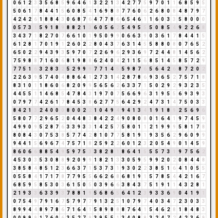
0
6
1
2
3
3
5
6
8
5
9
6
4
6
1
3
2
2
1
3
4
2
7
7
5
9
7
0
1
1
6
8
5
9
5
5
0
6
1
7
8
4
4
1
5
6
0
8
5
4
1
6
9
8
8
7
7
6
0
6
2
6
8
0
8
4
8
7
9
7
4
2
4
2
6
1
8
8
4
3
0
6
8
7
6
4
7
7
8
6
6
5
4
6
1
1
6
0
3
3
5
8
0
0
0
0
5
7
3
1
5
9
1
8
9
8
8
2
1
3
6
0
5
6
2
5
4
9
5
5
5
0
8
5
4
9
2
2
6
8
3
4
3
7
1
8
2
7
0
7
6
6
1
0
1
9
5
0
9
9
0
6
6
3
9
0
3
6
1
7
8
4
4
1
5
6
1
2
8
1
7
0
1
9
1
2
6
0
2
2
8
0
4
3
7
6
3
1
4
5
5
8
8
0
8
0
7
6
5
2
6
5
0
2
2
9
4
3
9
3
5
9
7
0
7
2
2
6
9
6
2
9
3
6
9
7
2
4
4
8
1
4
5
6
2
7
5
9
8
8
7
1
6
0
6
8
1
9
8
8
6
2
4
0
4
2
1
1
5
6
8
5
1
4
5
8
5
7
2
9
7
7
5
1
6
3
2
8
3
2
5
2
9
9
9
7
7
1
4
5
5
9
8
7
6
5
6
4
2
6
8
7
2
0
2
2
2
6
3
9
5
7
4
0
4
8
8
6
4
1
2
7
3
1
4
2
8
7
8
6
9
3
6
5
2
7
5
7
1
8
8
3
1
0
1
1
8
6
0
6
8
2
0
9
9
5
6
5
6
2
6
3
3
7
1
5
0
2
9
2
9
3
2
3
5
4
4
5
5
1
1
4
6
8
5
4
7
8
4
3
1
9
7
0
7
5
6
6
9
6
3
1
9
5
5
6
9
3
9
3
0
7
9
7
7
4
2
6
1
7
8
4
5
3
8
6
2
7
7
5
6
4
2
9
2
4
7
3
1
4
7
5
0
3
3
8
4
2
1
3
2
4
0
0
0
8
0
0
2
2
1
0
4
9
4
9
4
1
3
4
1
9
1
8
9
2
5
6
9
6
5
8
0
7
7
2
9
6
5
2
0
4
4
8
3
8
4
2
2
4
9
0
8
0
8
0
1
6
4
1
9
7
4
5
9
4
9
9
0
9
5
2
8
7
6
3
3
9
3
3
1
4
2
5
7
5
8
0
1
1
2
1
9
9
9
5
8
1
7
8
8
0
8
4
3
0
7
5
3
8
5
7
7
4
2
8
1
0
7
7
5
8
1
9
1
9
3
5
6
2
9
6
0
9
9
9
4
4
1
5
6
9
6
7
4
7
5
7
1
8
2
5
9
2
2
6
0
1
2
3
2
0
5
4
9
0
1
4
5
9
8
6
0
6
6
8
8
5
4
9
5
9
7
5
3
3
8
2
8
1
8
6
4
1
5
5
5
7
3
1
9
7
5
6
2
4
5
3
0
3
5
3
0
8
8
9
2
0
9
9
1
8
2
1
3
3
0
5
9
5
9
9
2
0
2
0
8
4
4
8
3
8
5
8
4
8
5
1
2
3
6
6
3
7
1
5
3
7
3
1
9
3
0
2
2
3
8
5
1
6
4
1
0
5
5
0
5
5
8
4
1
7
1
7
8
7
7
9
5
5
6
6
2
6
8
6
8
1
9
1
5
7
8
5
4
4
2
1
6
7
6
8
5
9
5
8
5
3
0
3
6
1
5
0
5
0
3
9
6
6
3
8
4
3
7
5
1
9
1
1
4
3
2
8
1
2
1
9
3
3
6
3
3
9
3
7
8
8
1
9
5
6
8
6
5
6
4
1
2
3
9
3
3
6
9
0
4
1
9
1
0
7
5
4
9
7
9
1
6
7
5
7
9
7
7
9
1
3
2
5
1
0
7
9
7
4
0
3
4
7
2
3
0
3
3
8
9
9
4
4
8
9
7
8
6
7
1
6
4
1
5
8
9
8
8
8
7
6
4
1
5
4
6
2
8
1
8
4
8
3
0
0
9
9
9
1
7
6
0
6
3
5
2
7
9
3
9
5
5
1
3
4
0
8
8
3
2
4
7
2
4
2
3
6
9