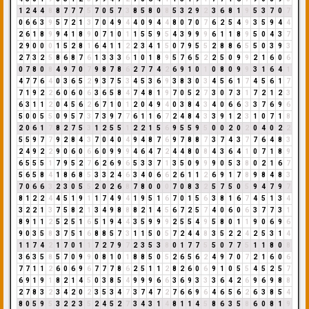
1
2
4
4
8
8
7
7
7
5
7
0
5
7
3
8
5
8
0
8
5
3
2
9
2
3
6
8
1
9
5
3
7
0
7
0
6
6
3
9
5
7
2
1
3
7
0
4
9
4
4
0
9
4
4
8
0
7
0
7
6
2
5
4
9
3
5
9
4
4
2
6
1
8
9
9
4
1
8
9
0
7
1
0
1
1
5
5
9
5
4
3
9
9
9
6
1
1
8
9
5
0
4
3
7
2
9
0
0
0
1
5
2
8
1
6
4
1
1
2
2
3
4
1
5
0
7
9
5
5
2
8
8
6
5
5
0
3
9
3
2
7
3
2
5
8
6
8
7
6
1
3
3
3
6
1
0
1
8
9
5
7
6
5
2
2
5
0
9
9
2
1
6
0
6
0
7
8
0
8
4
9
7
0
7
9
8
7
8
6
2
7
7
4
2
6
9
1
0
1
0
8
0
9
9
3
1
6
4
1
4
7
7
6
4
0
3
6
5
2
9
3
7
5
3
4
5
3
6
9
3
8
3
0
3
4
5
6
1
7
4
5
6
1
7
7
1
9
2
2
6
0
6
0
6
3
6
5
8
4
7
4
8
1
9
7
0
5
2
7
3
0
7
3
1
7
2
1
2
3
6
3
1
1
2
0
4
5
6
2
6
7
1
0
1
2
0
4
9
4
0
3
8
4
3
4
0
6
6
3
3
7
6
9
6
5
0
0
5
5
0
9
5
7
3
7
3
9
7
7
6
1
1
6
7
2
4
8
4
3
3
9
1
2
3
1
0
7
1
8
2
0
6
1
7
8
2
7
5
3
1
2
5
5
1
2
2
1
5
6
9
5
5
9
5
0
0
2
0
2
0
4
0
2
2
5
5
9
7
7
9
2
8
4
3
7
0
4
0
4
9
4
8
7
6
9
7
8
8
7
3
7
4
3
7
7
6
4
8
3
2
4
9
2
2
9
0
6
0
6
6
0
9
9
9
4
6
4
7
2
4
4
8
0
8
4
3
6
4
1
0
7
1
8
9
6
5
5
5
1
7
9
5
2
7
6
2
6
9
6
5
3
3
7
1
3
5
0
9
9
9
0
5
3
8
0
2
1
6
7
5
6
5
8
4
1
8
6
8
5
3
3
2
4
6
3
4
0
6
6
2
6
1
1
2
6
9
1
7
8
9
8
4
8
3
7
0
6
6
3
2
3
0
5
5
2
0
2
6
8
7
8
0
0
0
7
0
8
3
2
5
7
5
0
5
9
4
7
9
7
8
1
2
2
4
4
5
1
9
1
1
7
4
9
4
1
9
5
1
6
7
0
1
5
6
3
8
1
6
7
4
5
1
3
4
3
2
2
1
3
7
5
8
2
1
3
4
9
8
8
8
2
1
4
5
6
7
2
5
7
4
0
6
0
6
3
7
7
3
1
8
9
1
1
2
5
2
5
1
6
5
1
9
4
4
3
5
9
9
9
2
5
5
4
9
5
8
0
1
1
9
0
6
9
6
9
0
3
5
8
3
7
5
1
6
8
8
5
7
3
1
1
5
0
5
7
2
4
4
8
3
5
2
2
4
2
5
3
1
4
1
1
7
4
2
1
7
0
1
1
7
2
7
9
7
2
3
5
3
8
0
1
7
7
5
5
0
7
7
5
1
1
8
0
8
3
6
3
5
8
5
7
0
9
9
0
8
1
0
1
8
8
5
0
5
2
6
5
6
2
4
9
7
0
7
2
1
6
0
6
7
7
1
1
2
6
0
6
9
6
7
7
7
8
6
2
5
1
1
2
8
2
6
0
6
9
1
0
5
5
4
5
2
5
7
6
9
1
9
1
8
2
1
4
5
0
3
8
5
4
9
9
9
6
6
3
6
9
3
3
3
6
4
2
6
9
6
9
8
8
2
7
8
3
2
3
4
2
0
2
3
5
3
4
7
3
7
4
7
2
7
6
6
9
6
4
6
5
6
2
6
3
8
5
4
8
0
5
9
5
3
2
2
3
5
2
4
5
2
7
3
4
3
1
4
8
1
1
4
5
8
6
3
5
8
6
0
8
1
9