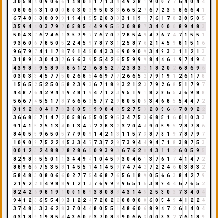
3
0
5
8
4
0
9
0
6
6
1
4
8
0
8
1
7
1
3
4
4
9
2
8
1
9
0
0
7
7
6
4
0
4
4
0
8
0
6
6
3
1
0
0
0
8
0
3
0
3
9
5
0
3
3
6
6
5
2
7
6
7
2
3
5
8
6
6
4
1
6
7
4
8
3
3
8
0
9
9
1
9
4
1
5
5
2
0
3
3
3
1
1
9
1
7
6
1
7
8
3
8
5
0
5
3
5
9
4
4
0
3
7
9
7
0
5
8
5
4
4
9
9
5
5
3
0
8
8
7
3
4
0
0
0
8
9
4
8
3
5
0
4
3
7
6
2
4
6
1
3
5
7
9
7
7
6
7
0
7
2
8
5
4
9
4
7
6
7
4
7
1
5
5
1
9
3
6
0
6
7
8
5
0
5
2
2
4
5
9
7
8
7
3
1
2
5
8
7
6
2
1
4
5
9
8
1
5
1
6
9
6
7
9
7
4
1
1
7
8
7
0
1
4
5
0
4
3
3
6
9
0
9
0
9
3
4
9
3
3
1
1
2
1
3
3
1
8
9
8
3
0
4
3
7
6
9
6
3
9
5
5
4
2
6
5
5
9
9
9
8
4
4
6
1
9
7
4
9
4
4
3
9
8
8
9
5
8
9
8
8
6
1
2
3
6
8
5
2
7
2
3
8
3
2
1
8
2
0
2
6
8
6
9
6
0
3
0
3
3
4
5
7
7
5
0
2
6
8
5
4
6
9
7
7
2
6
6
5
2
7
9
1
9
1
2
6
1
7
8
1
5
6
5
2
5
2
5
0
5
8
2
3
9
3
6
7
1
8
9
3
2
1
2
3
7
9
2
6
8
5
1
7
9
7
4
4
8
7
6
4
2
9
4
4
9
2
8
1
9
4
7
1
2
3
9
5
1
9
1
8
2
8
6
5
3
6
9
8
8
5
6
6
7
4
5
5
1
7
8
7
6
6
6
3
5
7
7
2
9
8
0
5
0
5
3
4
6
8
5
5
4
4
7
2
3
1
9
2
2
0
4
1
7
8
3
0
0
5
5
9
9
8
4
3
5
2
7
5
3
2
0
9
6
6
7
8
9
2
2
3
6
6
8
5
7
1
4
7
2
0
5
8
6
5
5
0
5
9
5
3
4
7
5
3
6
8
5
1
6
0
1
0
3
3
9
1
4
1
5
2
5
1
3
4
0
1
3
4
7
2
2
8
3
2
3
2
0
4
4
9
0
5
9
5
2
8
7
8
6
8
4
0
5
5
9
6
5
0
5
7
7
9
0
9
1
4
2
1
3
1
1
5
7
3
8
7
8
1
9
7
8
7
9
7
1
0
9
0
9
7
5
2
2
4
5
3
3
4
7
7
3
7
2
9
7
3
9
4
4
9
4
7
1
8
3
8
7
5
3
0
0
1
2
3
2
4
8
8
7
8
2
8
6
5
0
9
3
9
3
6
7
6
2
8
4
3
1
1
2
6
0
5
9
5
8
2
9
8
8
5
5
0
1
1
3
4
4
9
4
1
0
4
5
9
3
0
4
6
1
3
7
6
1
7
4
1
4
7
2
8
8
9
6
6
7
5
3
5
8
1
4
5
5
1
4
1
4
5
9
7
4
7
4
2
7
2
2
4
6
0
3
8
3
2
5
8
4
8
3
0
8
0
6
6
0
2
7
7
5
4
6
8
7
6
5
6
1
8
9
0
5
6
6
3
8
4
2
7
9
2
1
9
2
2
1
4
9
8
8
9
1
2
1
3
7
6
9
9
9
9
6
5
1
6
3
8
9
4
4
6
7
6
5
2
8
2
4
2
6
9
8
1
9
1
0
0
1
8
9
3
8
0
8
8
4
3
1
4
5
2
5
3
0
3
7
3
4
0
4
9
4
1
2
3
6
5
5
4
9
3
1
2
2
4
7
2
0
2
2
0
8
8
0
8
6
0
5
4
9
4
1
2
2
4
3
7
4
8
3
3
3
6
2
8
3
7
0
4
4
8
0
5
5
1
4
8
6
0
6
8
9
4
7
2
6
1
4
0
4
0
3
1
8
9
1
9
8
5
4
4
3
6
0
6
3
7
0
8
8
9
0
6
6
3
0
0
8
3
2
7
6
1
8
9