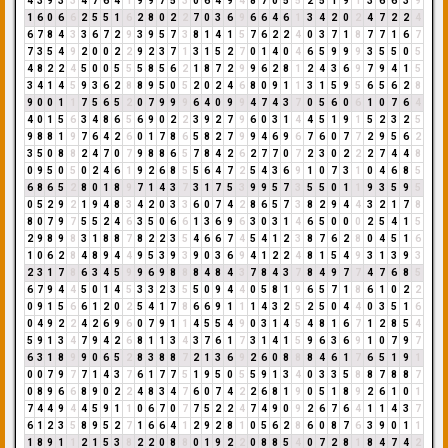
4
3
9
3
3
4
7
6
4
1
9
9
7
5
3
0
6
4
9
4
8
7
0
5
5
2
5
1
9
1
3
6
6
3
9
1
6
0
6
6
2
5
5
1
6
2
8
0
2
2
7
0
3
6
9
6
6
4
6
1
3
4
2
0
2
4
7
2
2
4
6
7
8
4
3
3
6
7
2
9
3
9
5
7
3
8
1
4
1
5
7
6
2
2
4
0
3
7
1
8
7
7
1
6
7
7
3
5
4
9
2
0
0
2
2
9
2
3
7
1
3
1
5
2
7
0
1
4
0
4
6
5
9
9
9
3
5
5
0
5
4
8
2
2
4
5
0
0
5
5
5
8
5
6
2
1
8
7
2
9
9
6
2
8
1
2
4
3
6
9
7
9
4
1
5
3
4
1
4
5
9
3
6
2
8
8
9
5
0
5
2
0
2
4
6
8
0
9
1
1
3
1
5
9
5
6
5
6
2
8
9
0
0
1
1
7
5
6
5
2
0
7
9
9
9
6
4
0
9
9
4
7
4
3
7
0
5
6
0
6
1
0
7
6
4
4
0
1
5
6
3
4
8
6
5
6
9
0
2
2
3
9
2
7
9
6
0
3
1
4
4
5
1
9
1
5
2
3
2
5
9
8
8
1
9
7
6
4
2
6
0
1
7
8
6
5
8
2
7
9
9
4
6
9
6
7
6
0
7
7
2
9
5
6
2
3
5
0
8
8
2
4
7
0
7
9
8
8
6
5
7
8
4
2
6
2
7
7
0
7
2
3
0
2
2
2
7
4
4
8
0
9
5
0
5
0
2
4
6
1
9
2
6
8
5
5
6
4
7
2
5
4
3
6
9
1
0
7
3
1
0
4
6
8
5
6
8
6
5
2
8
0
1
8
9
7
1
4
3
7
3
1
7
5
3
9
9
5
7
3
5
5
0
1
1
9
3
5
9
5
0
5
2
9
2
1
9
4
8
3
4
2
0
3
3
6
0
7
4
2
8
6
5
7
3
8
2
9
4
4
3
2
1
7
8
8
0
7
9
7
5
5
2
4
6
3
5
0
6
6
1
3
6
9
6
3
0
3
1
4
6
5
0
0
0
2
5
4
1
5
2
9
8
9
8
3
1
8
8
7
8
2
2
3
5
4
6
6
7
4
5
4
1
2
3
8
7
6
2
8
0
4
5
1
6
1
0
6
2
8
4
8
9
4
4
9
5
3
9
3
9
0
3
6
9
4
1
2
2
4
8
1
5
4
9
3
1
3
9
3
2
3
1
7
8
6
3
4
5
9
9
6
9
8
8
8
4
8
4
3
7
8
4
3
7
8
4
9
7
7
4
7
6
8
5
6
7
9
4
4
5
0
1
4
5
3
3
2
3
5
5
0
9
4
4
0
5
8
1
9
6
5
7
1
8
6
1
0
2
2
0
9
1
5
6
6
1
2
0
2
5
4
1
7
8
6
6
9
1
1
1
4
3
2
5
2
5
0
4
4
0
3
5
1
6
0
4
9
2
2
4
2
6
9
6
0
7
9
1
1
4
5
5
4
9
0
3
1
4
5
4
8
1
6
7
1
2
8
5
4
5
9
1
3
4
7
9
4
2
6
8
1
1
3
4
3
7
6
1
7
3
1
4
1
5
9
6
3
6
9
1
0
7
9
7
6
3
1
8
9
9
0
6
5
2
8
3
8
8
7
2
1
3
6
9
2
6
0
8
8
8
4
6
1
7
6
5
1
9
1
0
0
7
9
7
7
1
4
3
7
6
1
7
7
5
1
9
5
0
5
5
9
1
3
4
0
3
3
5
8
8
7
8
8
7
0
8
9
6
6
8
9
0
2
2
4
8
3
4
7
6
0
7
4
2
2
6
8
1
9
0
5
1
8
9
2
6
1
0
1
7
4
4
9
4
4
5
9
1
1
0
6
7
0
7
7
5
2
2
4
7
4
9
0
9
2
6
7
6
4
1
1
4
3
7
6
1
2
3
5
8
9
5
2
7
1
6
6
4
1
2
9
2
8
1
0
5
6
2
8
6
0
8
7
6
3
9
0
1
1
1
8
9
1
1
2
1
5
3
8
2
2
0
8
8
0
1
9
2
2
0
8
8
5
4
0
7
2
8
1
8
4
7
4
2