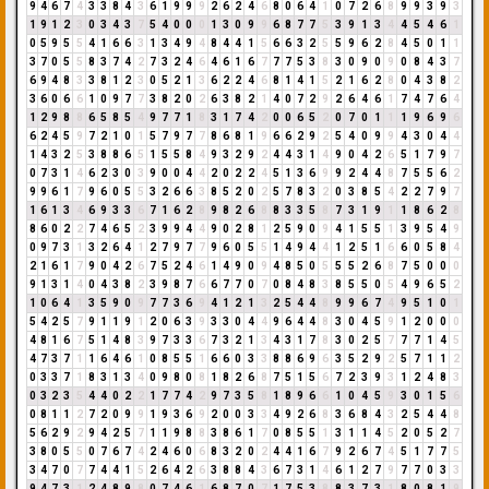
9
4
6
7
4
3
3
8
4
3
6
1
9
9
9
2
6
2
4
6
8
0
6
4
1
0
7
2
6
8
9
9
3
9
3
1
9
1
2
3
0
3
4
3
7
5
4
0
0
0
1
3
0
9
9
6
8
7
7
5
3
9
1
3
4
4
5
4
6
1
0
5
9
5
5
4
1
6
6
3
1
3
4
9
4
8
4
4
1
5
6
6
3
2
5
5
9
6
2
8
4
5
0
1
1
3
7
0
5
5
8
3
7
4
2
7
3
2
4
6
4
6
1
6
7
7
7
5
3
8
3
0
9
0
9
0
8
4
3
7
6
9
4
8
3
3
8
1
2
3
0
5
2
1
3
6
2
2
4
6
8
1
4
1
5
2
1
6
2
8
0
4
3
8
2
3
6
0
6
6
1
0
9
7
7
3
8
2
0
2
6
3
8
2
1
4
0
7
2
9
2
6
4
6
1
7
4
7
6
4
1
2
9
8
8
6
5
8
5
4
9
7
7
1
8
3
1
7
4
2
0
0
6
5
2
0
7
0
1
1
1
9
6
9
6
6
2
4
5
9
7
2
1
0
1
5
7
9
7
7
8
6
8
1
9
6
6
2
9
2
5
4
0
9
9
4
3
0
4
4
1
4
3
2
5
3
8
8
6
5
1
5
5
8
4
9
3
2
9
2
4
4
3
1
4
9
0
4
2
6
5
1
7
9
7
0
7
3
1
4
6
2
3
0
3
9
0
0
4
4
2
0
2
2
4
5
1
3
6
9
9
2
4
4
8
7
5
5
6
2
9
9
6
1
7
9
6
0
5
5
3
2
6
6
3
8
5
2
0
2
5
7
8
3
2
0
3
8
5
4
2
2
7
9
7
1
6
1
3
4
6
9
3
3
6
7
1
6
2
8
9
8
2
6
8
8
3
3
5
8
7
3
1
9
1
1
8
6
2
8
8
6
0
2
2
7
4
6
5
2
3
9
9
4
4
9
0
2
8
1
2
5
9
0
9
4
1
5
5
1
3
9
5
4
9
0
9
7
3
1
3
2
6
4
1
2
7
9
7
7
9
6
0
5
5
1
4
9
4
4
1
2
5
1
6
6
0
5
8
4
2
1
6
1
7
9
0
4
2
6
7
5
2
4
6
1
4
9
0
9
4
8
5
0
5
5
5
2
6
8
7
5
0
0
0
9
1
3
1
4
0
4
3
8
2
3
9
8
7
6
6
7
7
0
7
0
8
4
8
3
8
5
5
0
5
4
9
6
5
2
1
0
6
4
1
3
5
9
0
9
7
7
3
6
9
4
1
2
1
3
2
5
4
4
8
9
9
6
7
4
9
5
1
0
1
5
4
2
5
7
9
1
1
9
1
2
0
6
3
9
3
3
0
4
4
9
6
4
4
8
3
0
4
5
9
1
2
0
0
0
4
8
1
6
7
5
1
4
8
3
9
7
3
3
6
7
3
2
1
3
4
3
1
7
8
3
0
2
5
7
7
7
1
4
5
4
7
3
7
1
1
6
4
6
1
0
8
5
5
1
6
6
0
3
3
8
8
6
9
6
3
5
2
9
2
5
7
1
1
2
0
3
3
7
1
8
3
1
3
4
0
9
8
0
8
1
8
2
6
8
7
5
1
5
6
7
2
3
9
3
1
2
4
8
3
0
3
2
3
5
4
4
0
2
2
1
7
7
4
2
9
7
3
5
8
1
8
9
6
6
1
0
4
5
9
3
0
1
5
6
0
8
1
1
2
7
2
0
9
9
1
9
3
6
9
2
0
0
3
3
4
9
2
6
8
3
6
8
4
3
2
5
4
4
8
5
6
2
9
2
9
4
2
5
7
1
1
9
8
8
3
8
6
1
7
0
8
5
5
1
3
1
1
4
5
2
0
5
2
7
3
8
0
5
5
0
7
6
7
4
2
4
6
0
6
8
3
2
0
2
4
4
1
6
7
9
2
6
7
4
5
1
7
7
5
3
4
7
0
7
7
4
4
1
5
2
6
4
2
6
3
8
8
4
3
6
7
3
1
4
6
1
2
7
9
7
7
0
3
3
9
4
7
3
1
2
4
8
9
8
0
7
4
6
1
6
8
7
0
7
1
7
5
3
8
8
3
7
3
1
8
0
8
1
9