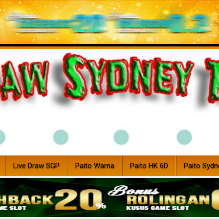
Live Draw SGP
Paito Warna
Paito HK 6D
Paito Sydn