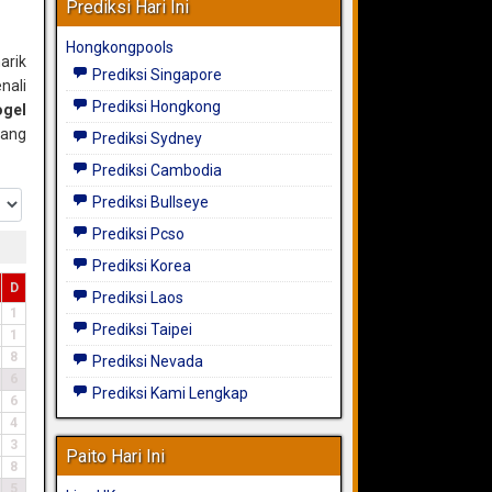
Prediksi Hari Ini
Hongkongpools
arik
Prediksi Singapore
nali
Prediksi Hongkong
ogel
yang
Prediksi Sydney
Prediksi Cambodia
Prediksi Bullseye
Prediksi Pcso
Prediksi Korea
D
Prediksi Laos
1
Prediksi Taipei
1
8
Prediksi Nevada
6
Prediksi Kami Lengkap
6
4
3
Paito Hari Ini
8
5