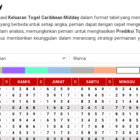
y
asil
Keluaran Togel Caribbean Midday
dalam format tabel yang men
yang berbeda untuk setiap angka, pemain dapat dengan cepat menge
 dalam analisis, memungkinkan pemain untuk menghasilkan
Prediksi T
ligus memberikan keunggulan dalam merancang strategi permainan 
D
KAMIS
D
JUMAT
D
SABTU
D
MINGGU
9
6
5
2
8
0
8
6
2
5
0
5
0
9
6
9
6
0
2
4
6
8
4
6
2
9
7
7
5
9
1
7
8
6
9
4
5
9
2
9
9
1
6
6
9
1
6
0
6
1
9
3
4
7
8
3
8
0
8
2
1
4
4
2
2
0
4
6
8
5
1
6
4
2
6
3
4
1
3
4
7
7
6
9
8
1
0
7
3
9
3
7
7
0
1
1
7
0
5
7
3
8
5
1
5
8
5
8
9
4
4
8
6
5
7
9
7
3
4
2
5
7
5
4
8
5
0
5
3
8
8
6
5
1
0
6
2
8
7
7
6
8
5
9
0
3
0
8
3
4
5
3
1
4
7
1
7
3
1
5
8
0
7
7
7
3
6
2
5
4
9
5
0
9
9
0
3
3
8
2
9
0
4
7
2
4
3
1
4