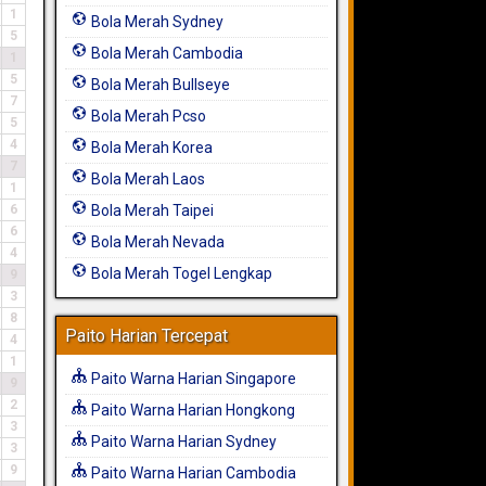
1
Bola Merah Sydney
5
Bola Merah Cambodia
1
5
Bola Merah Bullseye
7
Bola Merah Pcso
5
4
Bola Merah Korea
7
Bola Merah Laos
1
6
Bola Merah Taipei
6
Bola Merah Nevada
4
Bola Merah Togel Lengkap
9
3
8
Paito Harian Tercepat
4
1
Paito Warna Harian Singapore
9
2
Paito Warna Harian Hongkong
3
Paito Warna Harian Sydney
3
9
Paito Warna Harian Cambodia