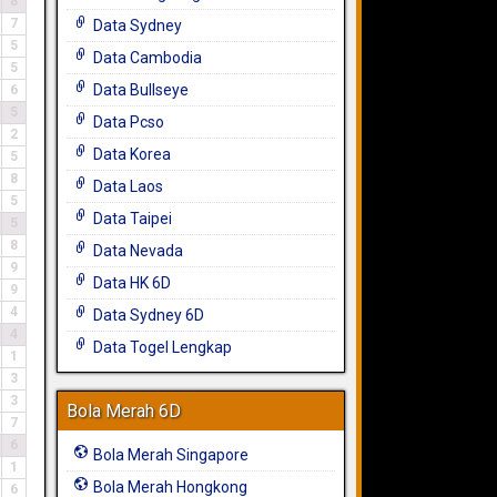
8
7
Data Sydney
5
Data Cambodia
5
Data Bullseye
6
5
Data Pcso
2
Data Korea
5
8
Data Laos
5
Data Taipei
5
8
Data Nevada
9
Data HK 6D
9
4
Data Sydney 6D
4
Data Togel Lengkap
1
3
3
Bola Merah 6D
7
6
Bola Merah Singapore
1
Bola Merah Hongkong
6