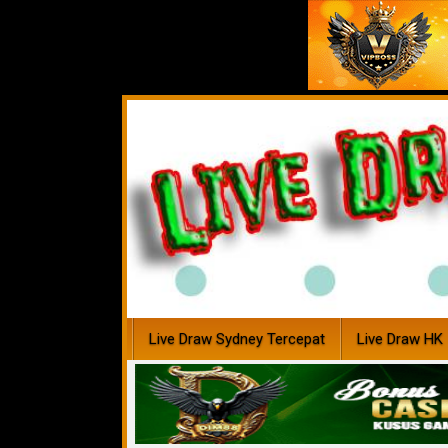
Live Draw Sydney Tercepat
Live Draw HK