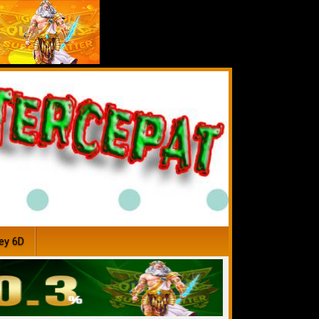
ey 6D