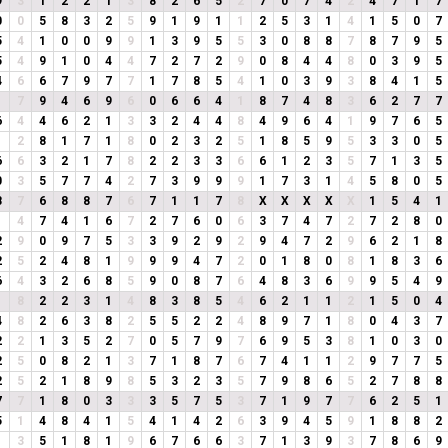
9
3
1
2
2
1
3
8
2
6
5
2
7
0
7
4
2
4
7
1
7
0
0
5
8
3
2
5
9
1
9
1
1
2
5
3
1
4
1
5
0
7
5
4
1
0
0
9
9
1
3
9
5
5
3
0
8
8
7
8
7
9
5
5
4
9
1
0
4
4
7
2
7
2
9
0
8
4
4
8
0
3
9
5
4
6
6
7
9
7
7
1
7
8
5
4
1
0
3
9
3
8
4
1
5
1
7
9
4
6
9
6
0
6
6
4
1
8
7
4
8
3
6
2
7
7
6
4
4
6
2
1
3
3
2
4
4
8
4
9
6
4
1
9
7
6
5
1
2
8
1
7
1
8
0
2
3
2
5
1
8
5
9
5
3
3
0
5
6
6
3
2
1
7
8
2
2
3
3
6
6
1
2
3
5
7
1
3
5
0
3
5
7
7
4
2
7
3
9
9
9
1
7
3
1
4
5
8
0
5
8
7
6
8
8
7
6
7
1
1
7
8
X
X
X
X
X
1
5
4
1
1
4
7
4
1
6
7
2
7
6
0
6
3
7
4
7
2
7
2
8
0
2
9
0
9
7
5
3
3
9
2
9
2
9
4
7
2
9
6
2
1
8
2
5
2
4
8
1
9
9
9
4
7
2
0
1
8
0
8
1
8
3
6
6
4
3
2
6
8
5
9
0
8
7
6
4
8
3
6
9
9
5
4
9
1
8
2
2
3
1
4
8
3
8
5
4
6
2
1
1
2
1
5
0
4
4
8
2
6
3
8
2
5
5
2
2
4
8
9
7
1
8
0
4
3
7
2
2
1
3
5
2
7
0
5
7
9
7
6
9
5
3
8
1
0
3
0
2
5
0
8
2
1
3
7
1
8
7
6
7
4
1
1
2
9
7
7
5
2
5
2
1
8
9
8
5
3
2
3
5
7
9
8
6
5
2
7
8
8
7
7
1
8
0
3
3
3
5
7
5
3
7
1
9
7
7
6
2
5
1
5
1
4
8
4
1
5
4
1
4
2
6
3
9
4
5
9
1
8
8
2
1
3
5
1
8
1
9
6
7
6
6
3
7
1
3
9
3
7
8
6
9