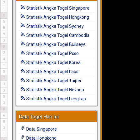
7
Statistik Angka Togel Singapore
1
8
Statistik Angka Togel Hongkong
5
Statistik Angka Togel Sydney
8
9
Statistik Angka Togel Cambodia
3
Statistik Angka Togel Bullseye
8
2
Statistik Angka Togel Pcso
4
Statistik Angka Togel Korea
1
Statistik Angka Togel Laos
3
7
Statistik Angka Togel Taipei
3
Statistik Angka Togel Nevada
3
3
Statistik Angka Togel Lengkap
3
8
6
Data Togel Hari Ini
8
3
Data Singapore
1
Data Hongkong