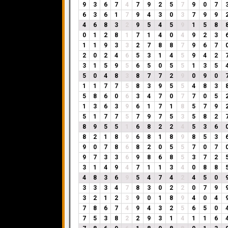
9
3
6
7
4
7
9
2
5
7
9
0
7
6
3
6
1
7
9
4
3
0
3
7
9
9
4
6
8
3
2
9
5
4
5
9
1
5
8
0
1
2
8
1
7
1
4
0
4
9
2
3
1
1
9
3
3
2
7
8
8
7
9
6
7
2
0
2
4
6
5
3
1
4
5
9
4
2
3
1
5
9
5
6
5
0
5
5
1
3
5
5
0
4
8
3
8
7
7
2
9
0
9
0
1
1
7
7
5
8
3
9
5
5
4
8
3
5
8
6
0
6
3
4
7
0
7
7
0
5
1
3
6
3
9
6
1
7
1
8
5
7
9
5
1
7
7
5
7
9
7
5
3
5
8
2
8
9
5
5
1
6
8
2
2
4
5
3
6
8
2
1
8
9
6
8
1
8
9
8
5
3
9
0
7
8
6
8
2
0
5
5
7
0
7
9
7
3
3
6
9
8
6
8
5
3
7
2
3
1
4
9
4
7
1
1
3
4
0
8
8
4
8
3
6
9
5
4
7
4
2
4
5
0
3
3
3
4
7
8
3
0
2
2
0
7
9
3
2
1
2
3
9
0
1
8
9
4
0
4
7
8
6
7
4
9
4
3
2
5
6
5
0
7
5
3
8
2
2
9
3
1
4
1
1
6