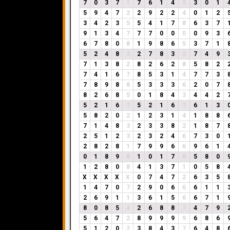
7
0
3
7
1
7
6
1
4
5
3
0
1
5
9
4
7
2
2
9
2
2
4
0
1
2
3
4
2
3
5
5
4
1
7
8
6
3
7
9
1
3
4
7
7
7
0
0
0
0
9
3
6
7
8
0
8
1
9
8
6
5
3
7
1
5
2
4
8
3
2
7
8
3
2
7
4
9
7
1
3
8
2
8
2
6
2
8
5
8
2
7
4
1
6
7
8
5
3
1
4
7
7
3
7
8
9
8
8
5
3
3
3
6
2
0
7
8
2
6
8
5
0
1
8
4
3
4
4
2
5
2
1
6
7
5
2
1
6
7
6
1
3
5
8
2
0
2
1
2
3
1
4
1
8
8
7
1
4
8
3
2
3
3
8
2
1
8
7
2
5
1
2
3
2
3
2
4
6
7
3
0
2
8
2
8
1
7
9
9
6
6
9
6
1
0
1
8
9
8
1
0
1
7
8
5
8
0
1
2
8
0
8
4
1
3
7
1
0
5
8
X
X
X
X
X
0
7
4
7
2
6
3
5
1
4
7
0
7
2
9
0
6
6
6
1
1
2
6
9
1
1
3
6
1
5
6
6
7
1
8
0
8
5
4
2
6
8
8
7
4
7
9
5
6
4
7
2
8
9
9
9
9
6
8
6
5
1
2
0
2
3
8
4
3
7
6
4
8