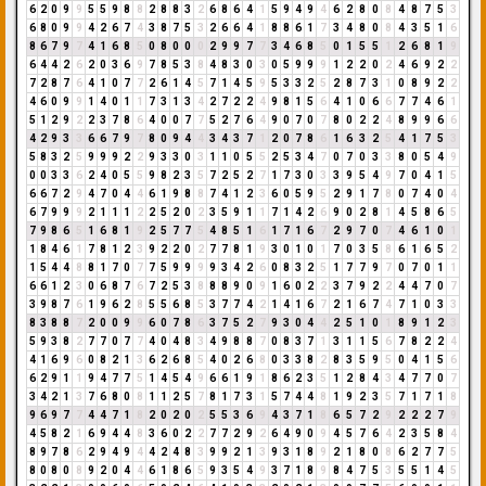
6
2
0
9
9
5
5
9
8
8
2
8
8
3
2
6
8
6
4
1
5
9
4
9
4
6
2
8
0
8
4
8
7
5
3
6
8
0
9
9
4
2
6
7
4
3
8
7
5
3
2
6
6
4
1
8
8
6
1
7
3
4
8
0
8
4
3
5
1
6
8
6
7
9
7
4
1
6
8
5
0
8
0
0
0
2
9
9
7
7
3
4
6
8
5
0
1
5
5
1
2
6
8
1
9
6
4
4
2
6
2
0
3
6
9
7
8
5
3
8
4
8
3
0
3
0
5
9
9
9
1
2
2
0
2
4
6
9
2
2
7
2
8
7
6
4
1
0
7
7
2
6
1
4
5
7
1
4
5
9
5
3
3
2
5
2
8
7
3
1
0
8
9
2
2
4
6
0
9
9
1
4
0
1
1
7
3
1
3
4
2
7
2
2
4
9
8
1
5
6
4
1
0
6
6
7
7
4
6
1
5
1
2
9
2
2
3
7
8
6
4
0
0
7
7
5
2
7
6
4
9
0
7
0
7
8
0
2
2
4
8
9
9
6
6
4
2
9
3
3
6
6
7
9
7
8
0
9
4
4
3
4
3
7
1
2
0
7
8
6
1
6
3
2
5
4
1
7
5
3
5
8
3
2
5
9
9
9
2
2
9
3
3
0
3
1
1
0
5
5
2
5
3
4
7
0
7
0
3
3
8
0
5
4
9
0
0
3
3
6
2
4
0
5
5
9
8
2
3
5
7
2
5
2
7
1
7
3
0
3
3
9
5
4
9
7
0
4
1
5
6
6
7
2
9
4
7
0
4
4
6
1
9
8
8
7
4
1
2
3
6
0
5
9
5
2
9
1
7
8
0
7
4
0
4
6
7
9
9
9
2
1
1
1
2
2
5
2
0
2
3
5
9
1
1
7
1
4
2
6
9
0
2
8
1
4
5
8
6
5
7
9
8
6
5
1
6
8
1
9
2
5
7
7
5
4
8
5
1
6
1
7
1
6
7
2
9
7
0
7
4
6
1
0
1
1
8
4
6
1
7
8
1
2
3
9
2
2
0
2
7
7
8
1
9
3
0
1
0
1
7
0
3
5
8
6
1
6
5
2
1
5
4
4
8
8
1
7
0
7
7
5
9
9
9
9
3
4
2
6
0
8
3
2
5
1
7
7
9
7
0
7
0
1
1
6
6
1
2
3
0
6
8
7
6
7
2
5
3
8
8
8
9
0
9
1
6
0
2
2
3
7
9
2
2
4
4
7
0
7
3
9
8
7
6
1
9
6
2
8
5
5
6
8
5
3
7
7
4
2
1
4
1
6
7
2
1
6
7
4
7
1
0
3
3
8
3
8
8
7
2
0
0
9
9
6
0
7
8
6
3
7
5
2
7
9
3
0
4
4
2
5
1
0
1
8
9
1
2
3
5
9
3
8
2
7
7
0
7
7
4
0
4
8
3
4
9
8
8
7
0
8
3
7
1
3
1
1
5
6
7
8
2
2
4
4
1
6
9
6
0
8
2
1
3
6
2
6
8
5
4
0
2
6
8
0
3
3
8
2
8
3
5
9
5
0
4
1
5
6
6
2
9
1
1
9
4
7
7
5
1
4
5
4
9
6
6
1
9
1
8
6
2
3
5
1
2
8
4
3
4
7
7
0
7
3
4
2
1
3
7
6
8
0
8
1
1
2
5
7
8
1
7
3
1
5
7
4
4
8
1
9
2
3
5
7
1
7
1
8
9
6
9
7
7
4
4
7
1
8
2
0
2
0
2
5
5
3
6
9
4
3
7
1
8
6
5
7
2
9
2
2
2
7
9
4
5
8
2
1
6
9
4
4
8
3
6
0
2
2
7
7
2
9
2
6
4
9
0
9
4
5
7
6
4
2
3
5
8
4
8
9
7
8
6
2
9
4
9
4
4
2
4
8
3
9
9
2
1
3
9
3
1
8
9
2
1
8
0
8
6
2
7
7
5
8
0
8
0
8
9
2
0
4
4
6
1
8
6
5
9
3
5
4
9
3
7
1
8
9
8
4
7
5
3
5
5
1
4
5