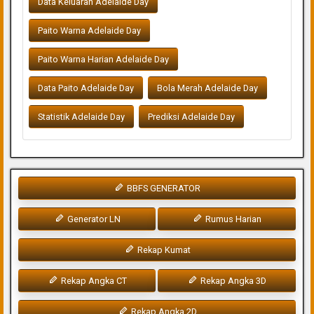
Data Keluaran Adelaide Day
Paito Warna Adelaide Day
Paito Warna Harian Adelaide Day
Data Paito Adelaide Day
Bola Merah Adelaide Day
Statistik Adelaide Day
Prediksi Adelaide Day
BBFS GENERATOR
Generator LN
Rumus Harian
Rekap Kumat
Rekap Angka CT
Rekap Angka 3D
Rekap Angka 2D