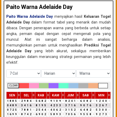
Paito Warna Adelaide Day
Paito Warna Adelaide Day
menyajikan hasil
Keluaran Togel
Adelaide Day
dalam format tabel yang menarik dan mudah
dibaca. Dengan penerapan warna yang berbeda untuk setiap
angka, pemain dapat dengan cepat mengenali pola yang
muncul. Alat ini sangat berharga dalam analisis,
memungkinkan pemain untuk menghasilkan
Prediksi Togel
Adelaide Day
yang lebih akurat, sekaligus memberikan
keunggulan dalam merancang strategi permainan yang lebih
efektif.
CLEAR
SEN
SEL
RAB
KAM
JUM
SAB
MIN
D
D
D
D
D
D
D
1
8
8
5
4
2
9
8
4
3
5
6
8
2
1
9
1
0
9
9
8
2
4
1
5
6
0
8
2
1
1
2
4
0
4
0
4
8
9
8
3
4
1
6
7
8
1
9
5
5
4
2
3
3
6
3
7
1
6
7
9
0
7
6
4
3
2
6
7
4
0
7
2
5
7
7
8
8
1
9
2
5
4
4
8
4
0
6
2
8
3
1
5
2
7
6
4
8
2
1
5
3
0
0
0
1
6
9
9
9
8
7
4
2
6
6
9
0
2
2
5
8
9
3
3
7
0
5
6
2
9
5
5
8
4
9
2
7
3
1