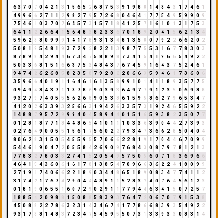
6
3
7
0
7
0
4
2
1
3
1
5
6
5
2
6
8
7
5
3
9
1
9
8
8
1
4
8
4
3
1
7
4
6
1
4
9
9
6
6
2
7
1
1
2
9
8
2
7
9
5
7
2
6
8
0
4
6
4
1
7
7
5
4
9
5
9
9
0
9
7
5
4
6
1
0
3
7
0
7
6
4
5
7
3
1
5
7
1
8
4
1
2
5
7
1
6
1
0
1
3
1
7
5
3
6
4
1
1
2
2
6
6
4
1
5
6
4
8
3
8
2
3
3
6
7
0
1
8
9
2
0
4
1
5
6
2
1
3
4
5
9
6
2
8
8
0
9
9
9
1
4
1
7
8
9
3
1
3
4
8
1
3
5
8
0
7
9
2
2
6
6
2
0
2
5
0
8
1
9
5
4
8
1
9
3
7
2
9
2
8
2
2
1
3
9
8
7
7
5
5
3
1
6
7
7
8
3
0
3
8
7
8
9
8
4
2
9
4
4
6
7
3
4
7
5
8
8
9
8
7
3
4
1
5
4
1
9
6
6
5
4
9
2
2
5
0
3
3
6
8
1
5
1
6
6
3
7
5
3
4
8
4
3
7
6
7
4
5
9
1
6
4
3
7
5
2
4
6
1
9
4
7
4
2
6
2
6
8
5
8
2
3
5
8
7
9
2
0
2
2
0
6
6
3
5
9
4
6
1
7
3
6
0
6
3
5
9
6
6
4
0
1
9
1
1
6
4
6
1
6
1
3
5
8
9
9
1
0
1
4
1
1
8
9
3
5
7
7
5
0
9
4
9
4
8
4
3
7
1
1
8
7
8
6
9
0
3
9
3
6
4
9
7
7
9
1
2
3
5
0
6
9
8
8
9
3
2
7
9
7
4
0
5
5
5
6
2
6
8
9
0
5
3
8
6
1
5
9
5
8
6
2
7
9
6
5
3
4
7
4
1
2
0
2
6
3
3
9
3
2
5
6
6
3
1
9
4
2
6
3
3
5
7
3
1
9
2
4
6
5
5
9
2
2
1
4
8
8
7
9
5
7
2
9
9
9
4
0
4
5
8
9
4
4
0
1
5
1
6
5
9
3
8
2
3
5
0
7
7
0
1
2
8
1
8
7
7
1
8
4
4
8
6
5
4
1
0
1
1
1
0
3
3
6
3
9
0
4
4
2
7
3
9
3
0
2
7
6
4
9
0
0
5
5
1
5
6
1
7
5
6
0
2
2
7
9
3
4
7
3
6
6
2
8
5
0
4
0
4
8
0
6
2
8
3
1
5
0
5
4
5
5
9
5
5
7
0
6
6
2
2
8
1
9
1
7
0
4
4
6
7
0
9
9
5
4
4
6
1
9
0
4
7
2
0
5
5
8
4
2
6
9
0
9
7
6
8
4
3
0
8
7
9
7
8
1
2
1
3
7
7
8
3
2
7
8
0
3
3
2
7
4
1
5
2
0
5
4
9
5
7
5
0
5
6
0
7
1
8
3
6
9
6
6
4
6
4
1
5
4
3
6
0
6
1
6
1
7
8
1
3
8
5
4
7
0
9
6
6
3
6
2
2
4
1
8
0
9
9
2
7
1
9
1
7
4
0
6
6
2
2
1
8
9
0
3
4
4
8
6
5
1
8
9
0
8
3
4
7
7
4
1
1
2
3
1
7
4
2
1
7
6
7
4
2
9
0
4
4
4
8
9
1
1
5
2
8
3
2
4
0
7
6
4
5
6
1
2
3
0
1
8
1
9
0
6
5
5
1
6
0
7
2
9
0
2
9
1
1
7
7
9
4
4
6
3
4
1
5
0
7
2
5
7
1
8
8
5
4
2
0
9
8
8
1
5
0
8
8
5
8
3
9
3
7
6
4
7
2
0
6
7
0
7
9
1
5
3
8
4
5
0
8
8
2
2
7
8
6
3
2
3
1
4
3
4
6
7
4
1
7
7
8
6
6
8
3
9
3
5
4
9
2
2
9
3
1
7
8
8
1
4
8
3
7
2
3
4
7
5
4
5
9
5
5
0
7
3
1
3
3
9
3
3
0
8
3
1
4