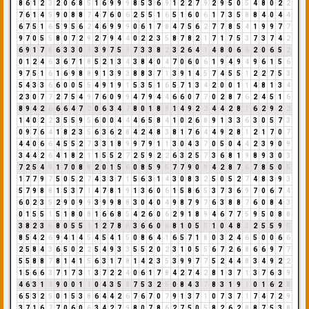
8
6
1
2
3
2
0
6
8
5
1
6
9
9
9
8
5
3
6
9
1
2
2
7
9
2
9
5
0
5
4
8
0
2
2
7
6
1
4
5
9
0
8
8
7
4
7
6
0
6
2
5
5
1
6
5
1
6
0
6
1
7
3
5
8
8
4
0
4
4
6
7
5
1
6
5
9
5
6
2
4
6
9
9
9
0
6
1
7
8
4
7
5
6
2
7
7
8
5
4
1
9
9
7
7
9
7
0
5
5
8
0
7
2
9
2
7
9
4
4
0
2
2
3
5
8
7
8
2
1
7
1
7
5
3
7
3
7
4
2
6
9
1
7
8
6
3
3
0
3
3
9
7
5
3
7
3
3
8
2
3
2
6
4
1
4
8
0
6
6
2
0
6
5
2
0
1
2
4
6
3
6
7
1
8
5
2
1
3
4
3
8
4
0
4
7
0
6
0
6
1
9
4
9
4
9
6
1
5
6
9
7
5
1
6
1
6
9
8
8
9
1
3
9
3
8
8
3
7
1
3
9
1
4
5
7
4
5
5
1
2
2
7
5
3
5
4
3
3
6
6
0
0
5
5
4
9
1
9
1
5
3
5
1
6
5
7
1
3
4
2
0
0
1
1
4
8
1
3
4
2
3
0
7
7
2
7
5
4
9
7
6
0
9
9
4
7
9
4
4
6
6
0
7
7
0
2
8
7
6
2
4
5
1
6
8
9
4
2
6
6
6
4
7
2
0
6
3
4
7
8
0
1
8
9
1
4
9
2
2
4
4
2
8
1
6
2
9
2
2
1
4
0
2
2
3
5
5
9
5
6
0
0
4
4
4
6
5
8
4
1
0
2
6
8
9
1
3
3
6
3
0
5
7
3
0
9
7
6
4
1
8
2
3
5
6
3
6
2
8
4
2
4
8
3
8
1
7
6
4
4
9
2
8
1
2
1
7
0
7
4
4
0
6
6
4
5
5
2
7
3
3
1
8
9
9
7
9
1
1
3
0
4
3
7
0
5
0
4
4
2
3
9
0
9
3
4
4
2
6
4
1
8
2
1
1
5
5
2
7
2
5
9
2
2
6
3
2
5
7
3
6
8
1
9
8
9
3
0
3
7
2
5
4
9
1
7
0
8
8
2
0
1
5
6
0
8
5
9
5
7
7
9
0
9
4
2
8
7
6
7
8
5
0
5
1
7
7
9
7
5
0
5
2
7
4
3
3
7
1
5
6
3
1
4
3
0
8
3
2
5
0
5
2
7
4
8
3
9
3
5
7
9
8
8
1
5
3
7
1
4
7
8
1
9
1
3
6
0
6
1
5
8
6
5
3
7
3
6
9
7
0
6
7
4
6
0
2
3
5
2
9
0
9
9
3
9
9
8
8
3
0
4
0
4
9
8
7
9
7
6
3
8
8
7
6
0
8
4
3
0
1
5
5
1
5
1
8
0
8
1
6
6
8
5
4
2
6
0
6
2
9
1
8
9
4
6
7
7
5
9
5
0
8
8
3
8
2
3
5
8
0
5
5
1
1
2
7
8
6
3
6
6
0
6
8
1
0
5
5
1
0
4
8
3
2
5
5
9
5
8
5
4
2
6
9
4
1
4
5
4
5
4
1
5
0
8
6
4
1
6
5
7
1
8
0
3
2
4
6
5
0
0
6
6
2
5
8
4
3
6
5
0
2
2
5
4
9
3
3
5
5
2
0
2
3
1
0
5
5
6
7
2
6
8
6
6
9
7
7
5
5
8
8
7
8
1
4
1
5
6
3
1
7
8
1
4
2
3
5
3
9
9
7
7
5
2
4
4
8
3
4
9
2
2
1
5
6
6
3
7
1
7
3
1
3
7
2
2
4
0
6
1
7
8
4
2
7
4
2
8
1
3
7
1
3
7
6
3
9
4
6
3
1
4
9
0
0
1
1
0
4
3
5
8
7
5
3
2
5
0
8
4
3
7
8
3
1
9
1
0
1
6
2
8
6
5
3
2
5
0
1
5
3
8
6
4
4
2
6
7
6
7
0
7
9
1
3
7
1
0
7
3
7
1
7
4
7
2
9
3
7
1
6
7
7
0
6
0
6
3
4
2
7
9
8
0
7
8
6
2
7
5
0
5
8
2
6
2
8
8
7
5
3
8