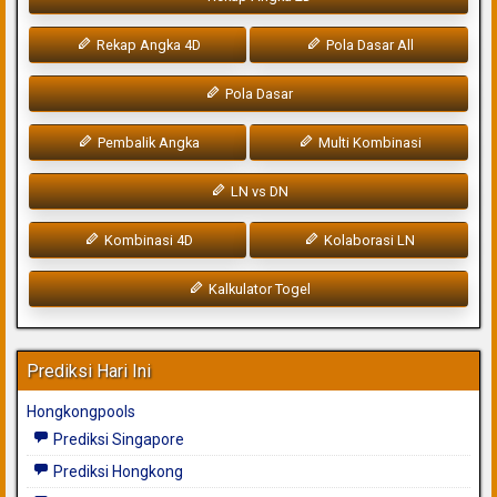
Rekap Angka 4D
Pola Dasar All
Pola Dasar
Pembalik Angka
Multi Kombinasi
LN vs DN
Kombinasi 4D
Kolaborasi LN
Kalkulator Togel
Prediksi Hari Ini
Hongkongpools
Prediksi Singapore
Prediksi Hongkong