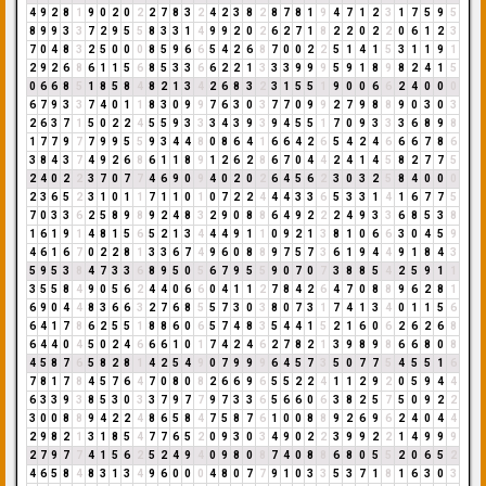
4
9
2
8
1
9
0
2
0
2
2
7
8
3
2
4
2
3
8
2
8
7
8
1
9
4
7
1
2
3
1
7
5
9
5
8
9
9
3
3
7
2
9
5
5
8
3
3
1
4
9
9
2
0
2
6
2
7
1
8
2
2
0
2
2
0
6
1
2
3
7
0
4
8
3
2
5
0
0
0
8
5
9
6
6
5
4
2
6
8
7
0
0
2
2
5
1
4
1
5
3
1
1
9
1
2
9
2
6
8
6
1
1
5
6
8
5
3
3
6
6
2
2
1
3
3
3
9
9
9
5
9
1
8
9
8
2
4
1
5
0
6
6
8
5
1
8
5
8
4
8
2
1
3
4
2
6
8
3
2
3
1
5
5
1
9
0
0
6
6
2
4
0
0
0
6
7
9
3
3
7
4
0
1
1
8
3
0
9
9
7
6
3
0
3
7
7
0
9
9
2
7
9
8
8
9
0
3
0
3
2
6
3
7
1
5
0
2
2
4
5
5
9
3
3
3
4
3
9
3
9
4
5
5
1
7
0
9
3
3
3
6
8
9
8
1
7
7
9
7
7
9
9
5
5
9
3
4
4
8
0
8
6
4
1
6
6
4
2
6
5
4
2
4
6
6
6
7
8
6
3
8
4
3
7
4
9
2
6
8
6
1
1
8
9
1
2
6
2
8
6
7
0
4
4
2
4
1
4
5
8
2
7
7
5
2
4
0
2
2
3
7
0
7
7
4
6
9
0
9
4
0
2
0
2
6
4
5
6
2
3
0
3
2
5
8
4
0
0
0
2
3
6
5
2
3
1
0
1
1
7
1
1
0
1
0
7
2
2
4
4
4
3
3
6
5
3
3
1
4
1
6
7
7
5
7
0
3
3
6
2
5
8
9
8
9
2
4
8
3
2
9
0
8
8
6
4
9
2
2
2
4
9
3
3
6
8
5
3
8
1
6
1
9
1
4
8
1
5
6
5
2
1
3
4
4
4
9
1
1
0
9
2
1
3
8
1
0
6
6
3
0
4
5
9
4
6
1
6
7
0
2
2
8
1
3
3
6
7
4
9
6
0
8
8
9
7
5
7
3
6
1
9
4
4
9
1
8
4
3
5
9
5
3
8
4
7
3
3
6
8
9
5
0
5
6
7
9
5
5
9
0
7
0
7
3
8
8
5
4
2
5
9
1
1
3
5
5
8
4
9
0
5
6
2
4
4
0
6
6
0
4
1
1
2
7
8
4
2
6
4
7
0
8
8
9
6
2
8
1
6
9
0
4
4
8
3
6
6
3
2
7
6
8
5
5
7
3
0
3
8
0
7
3
1
7
4
1
3
4
0
1
1
5
6
6
4
1
7
8
6
2
5
5
1
8
8
6
0
6
5
7
4
8
3
5
4
4
1
5
2
1
6
0
6
2
6
2
6
8
6
4
4
0
4
5
0
2
4
6
6
6
1
0
1
7
4
2
4
6
2
7
8
2
1
3
9
8
9
8
6
6
8
0
8
4
5
8
7
6
5
8
2
8
1
4
2
5
4
9
0
7
9
9
9
6
4
5
7
3
5
0
7
7
5
4
5
5
1
6
7
8
1
7
8
4
5
7
6
4
7
0
8
0
8
2
6
6
9
6
5
5
2
2
4
1
1
2
9
2
0
5
9
4
4
6
3
3
9
3
8
5
3
0
3
3
7
9
7
7
9
7
3
3
6
5
6
6
0
6
3
8
2
5
7
5
0
9
2
2
3
0
0
8
8
9
4
2
2
4
8
6
5
8
4
7
5
8
7
6
1
0
0
8
8
9
2
6
9
6
2
4
0
4
4
2
9
8
2
1
3
1
8
5
4
7
7
6
5
2
0
9
3
0
3
4
9
0
2
2
3
9
9
2
2
1
4
9
9
9
2
7
9
7
7
4
1
5
6
2
5
2
4
9
4
0
9
8
0
8
7
4
0
8
8
6
8
0
5
5
2
0
6
5
2
4
6
5
8
4
8
3
1
3
4
9
6
0
0
0
4
8
0
7
7
9
1
0
3
3
5
3
7
1
8
1
6
3
0
3