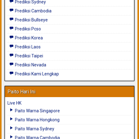
Prediksi Sydney
Prediksi Cambodia
Prediksi Bullseye
Prediksi Pcso
Prediksi Korea
Prediksi Laos
Prediksi Taipei
Prediksi Nevada
Prediksi Kami Lengkap
Paito Hari Ini
Live HK
Paito Warna Singapore
Paito Warna Hongkong
Paito Warna Sydney
Paito Warna Cambodia