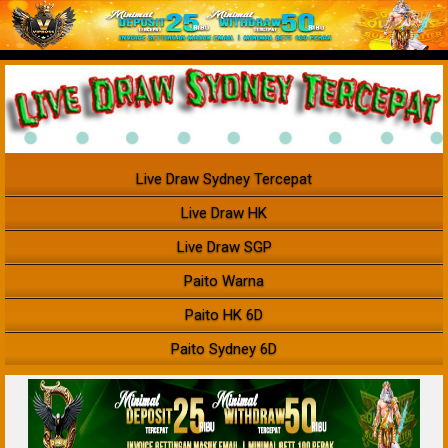
Live Draw Sydney Tercepat
Live Draw HK
Live Draw SGP
Paito Warna
Paito HK 6D
Paito Sydney 6D