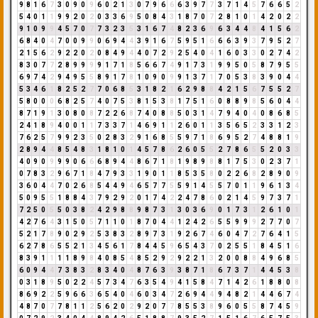
9
8
1
6
7
3
0
9
0
9
6
0
2
1
3
0
7
9
6
6
6
3
9
7
7
3
7
1
4
5
7
6
6
5
2
5
4
0
1
1
9
9
2
0
2
0
3
3
6
9
5
0
8
4
3
1
8
7
0
7
2
8
1
0
1
4
2
0
2
2
9
1
0
9
9
4
5
7
0
7
7
3
2
3
5
3
1
6
7
4
8
2
3
6
9
6
3
4
4
8
4
1
5
6
2
6
8
4
0
4
7
0
0
9
9
0
6
9
4
4
3
9
1
6
7
5
9
5
1
6
6
6
3
9
3
7
9
5
2
7
2
1
5
6
2
9
2
2
0
2
0
8
4
9
4
4
0
7
2
9
2
5
4
0
4
1
6
0
3
3
0
2
7
4
2
8
3
0
7
7
2
8
9
9
9
9
1
7
1
8
5
6
6
7
4
9
1
7
3
1
9
9
5
0
5
8
7
9
5
5
6
9
7
4
2
9
4
9
5
5
8
9
1
7
8
1
0
9
0
9
9
1
3
7
1
7
0
5
3
8
3
9
0
4
4
5
3
4
6
1
8
2
5
2
7
7
0
6
8
5
3
1
8
2
1
6
2
9
8
8
4
2
1
5
6
7
5
5
2
7
5
8
0
0
0
6
8
2
5
7
4
0
7
5
3
8
1
5
3
8
1
7
5
1
6
0
8
8
9
8
5
6
0
4
4
8
7
1
9
1
3
0
8
0
8
7
2
2
6
8
7
4
0
8
8
5
0
3
1
4
7
9
4
0
4
0
8
6
8
5
2
4
1
8
9
4
0
0
1
1
7
3
3
7
1
4
6
9
1
1
2
6
0
1
1
3
5
6
5
2
3
3
1
2
3
7
6
2
5
7
9
9
2
3
5
0
2
8
3
2
9
1
6
8
5
5
9
7
1
8
6
9
5
2
7
4
8
8
1
9
2
8
9
4
4
8
5
4
8
3
1
8
1
0
1
4
5
7
8
6
2
6
0
5
5
2
7
8
6
5
5
2
0
3
3
4
0
9
0
9
9
9
0
6
6
6
8
9
4
4
8
6
7
1
8
1
9
8
9
8
8
1
7
5
3
0
2
3
7
1
0
7
8
3
2
9
6
7
1
8
4
7
9
3
3
1
9
0
1
1
8
5
3
5
8
0
2
2
6
8
2
8
9
0
9
3
6
0
4
4
7
0
2
6
8
5
4
4
9
4
6
5
7
7
5
5
9
1
4
5
5
7
0
1
1
9
6
1
3
4
5
0
9
5
5
1
8
8
4
3
7
9
2
9
2
0
1
7
4
2
2
4
7
8
6
0
2
1
4
5
9
7
3
7
1
7
2
5
0
5
5
0
3
8
2
4
2
9
8
8
9
8
7
3
1
3
0
3
6
9
0
1
7
3
1
2
6
1
0
1
4
2
7
6
4
3
1
5
0
5
7
1
1
0
1
8
7
0
4
4
1
2
4
2
6
5
5
9
9
9
2
7
7
0
7
5
2
1
7
8
9
0
2
9
2
5
3
8
3
2
8
9
7
3
1
9
2
6
7
4
6
0
4
7
2
7
6
4
1
5
6
2
7
8
6
5
5
2
1
3
4
5
6
1
7
8
4
4
5
9
6
5
4
3
7
0
2
5
5
1
8
4
5
1
6
8
3
9
1
1
1
1
8
9
8
4
0
8
5
4
8
5
2
9
2
9
2
2
1
3
2
0
0
8
8
4
9
6
8
5
6
0
9
4
4
7
3
8
3
2
8
3
4
0
4
8
7
6
3
9
3
8
7
1
8
6
7
3
7
1
4
4
5
3
8
0
3
1
8
9
5
0
2
2
4
5
7
3
4
7
6
3
5
4
9
4
1
5
8
4
7
1
4
2
6
1
8
8
0
8
8
6
9
2
2
5
9
6
6
3
6
5
4
0
4
6
0
3
4
7
2
6
9
4
4
9
4
8
2
1
4
4
6
7
4
4
8
7
0
7
7
8
1
1
2
5
6
2
0
2
9
2
0
7
7
8
5
5
3
8
9
6
0
5
5
8
7
4
5
9