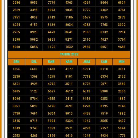
0286
8053
7770
4363
4067
5664
6904
2669
3498
8093
9045
0772
4462
4761
7951
4059
9413
1186
5677
8575
2873
6244
6159
8139
8034
4083
7763
3002
2765
0925
4470
8641
2506
0132
7294
9298
5082
6821
5271
2110
4027
3764
8000
5856
1122
7632
2860
0051
9685
TAHUN 2022
SEN
SEL
RAB
KAM
JUM
SAB
MIN
1056
6601
1430
4177
5791
0710
3081
2530
1369
1275
8101
7718
6334
2132
6321
4923
4792
3511
8776
2071
3580
6905
1125
6627
4612
6513
5300
2506
8096
5704
4955
2415
9156
0353
1887
5051
5891
6196
3691
8223
8195
2140
7430
7691
6704
8013
4435
7519
1892
9345
0713
5904
6334
1047
3565
4407
1049
9745
1353
0571
4270
2757
5044
2753
4263
0876
6610
1049
9934
1776