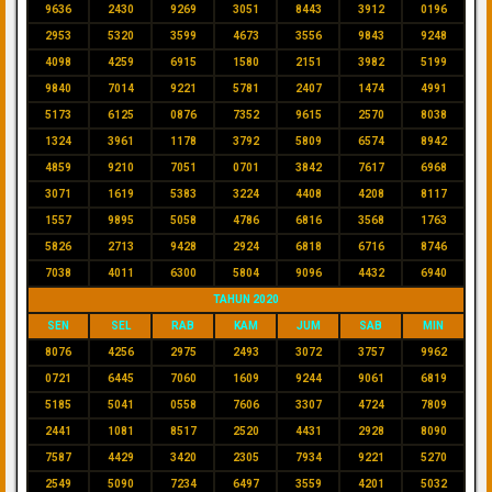
9636
2430
9269
3051
8443
3912
0196
2953
5320
3599
4673
3556
9843
9248
4098
4259
6915
1580
2151
3982
5199
9840
7014
9221
5781
2407
1474
4991
5173
6125
0876
7352
9615
2570
8038
1324
3961
1178
3792
5809
6574
8942
4859
9210
7051
0701
3842
7617
6968
3071
1619
5383
3224
4408
4208
8117
1557
9895
5058
4786
6816
3568
1763
5826
2713
9428
2924
6818
6716
8746
7038
4011
6300
5804
9096
4432
6940
TAHUN 2020
SEN
SEL
RAB
KAM
JUM
SAB
MIN
8076
4256
2975
2493
3072
3757
9962
0721
6445
7060
1609
9244
9061
6819
5185
5041
0558
7606
3307
4724
7809
2441
1081
8517
2520
4431
2928
8090
7587
4429
3420
2305
7934
9221
5270
2549
5090
7234
6497
3559
4201
5032