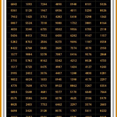
6843
1093
7244
4890
0948
8101
5026
0361
5120
1967
6936
4011
5230
8026
7902
1423
3752
4282
5418
3298
1363
0807
5524
7318
9080
1732
3881
8164
4030
3340
6735
0502
9956
0705
2118
5636
8413
7932
6430
6242
9167
1157
5282
8702
2506
8273
9696
1187
0558
8422
6768
5845
2605
7374
4370
2150
1577
9884
5378
7087
0416
9576
2868
3715
5782
8162
5342
4212
8028
4733
1517
0723
0475
4987
1434
4127
9243
3995
2432
3076
4407
1248
4830
0281
9832
6024
1033
0945
1398
4173
2297
4770
7638
6713
8922
8862
3267
0354
6804
5648
4681
9377
5170
6640
7664
0575
3586
3418
6378
4625
2106
5979
8825
2403
7732
6462
2297
3374
2603
6698
3420
3128
8075
1787
5611
8222