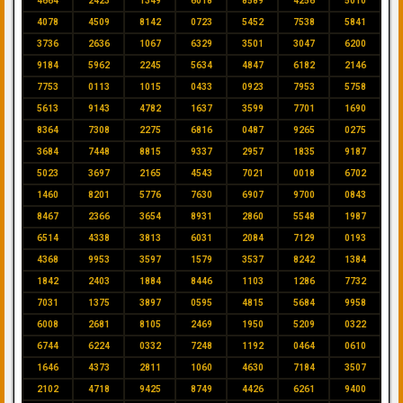
4664
2423
1349
6018
8589
4256
5010
4078
4509
8142
0723
5452
7538
5841
3736
2636
1067
6329
3501
3047
6200
9184
5962
2245
5634
4847
6182
2146
7753
0113
1015
0433
0923
7953
5758
5613
9143
4782
1637
3599
7701
1690
8364
7308
2275
6816
0487
9265
0275
3684
7448
8815
9337
2957
1835
9187
5023
3697
2165
4543
7021
0018
6702
1460
8201
5776
7630
6907
9700
0843
8467
2366
3654
8931
2860
5548
1987
6514
4338
3813
6031
2084
7129
0193
4368
9953
3597
1579
3537
8242
1384
1842
2403
1884
8446
1103
1286
7732
7031
1375
3897
0595
4815
5684
9958
6008
2681
8105
2469
1950
5209
0322
6744
6224
0332
7248
1192
0464
0610
1646
4373
2811
1060
4630
7184
3507
2102
4718
9425
8749
4426
6261
9400