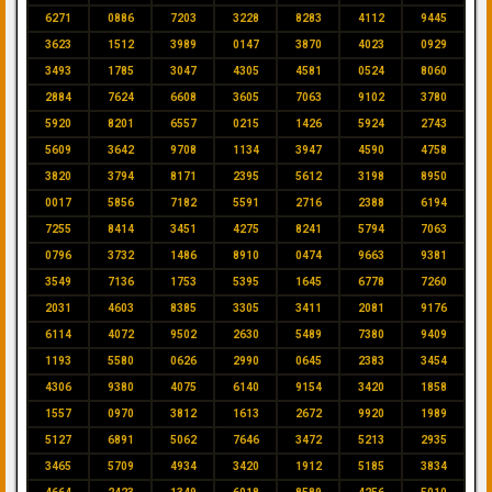
6271
0886
7203
3228
8283
4112
9445
3623
1512
3989
0147
3870
4023
0929
3493
1785
3047
4305
4581
0524
8060
2884
7624
6608
3605
7063
9102
3780
5920
8201
6557
0215
1426
5924
2743
5609
3642
9708
1134
3947
4590
4758
3820
3794
8171
2395
5612
3198
8950
0017
5856
7182
5591
2716
2388
6194
7255
8414
3451
4275
8241
5794
7063
0796
3732
1486
8910
0474
9663
9381
3549
7136
1753
5395
1645
6778
7260
2031
4603
8385
3305
3411
2081
9176
6114
4072
9502
2630
5489
7380
9409
1193
5580
0626
2990
0645
2383
3454
4306
9380
4075
6140
9154
3420
1858
1557
0970
3812
1613
2672
9920
1989
5127
6891
5062
7646
3472
5213
2935
3465
5709
4934
3420
1912
5185
3834