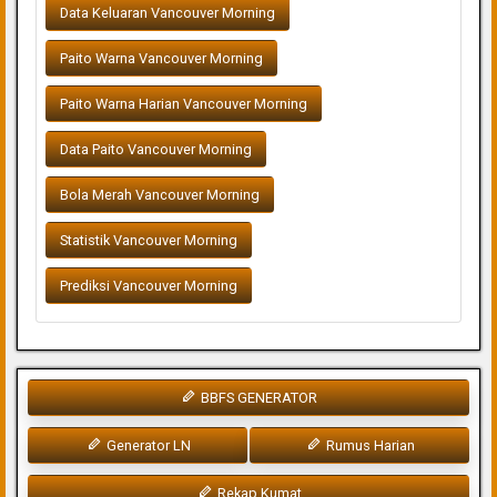
Data Keluaran Vancouver Morning
Paito Warna Vancouver Morning
Paito Warna Harian Vancouver Morning
Data Paito Vancouver Morning
Bola Merah Vancouver Morning
Statistik Vancouver Morning
Prediksi Vancouver Morning
BBFS GENERATOR
Generator LN
Rumus Harian
Rekap Kumat