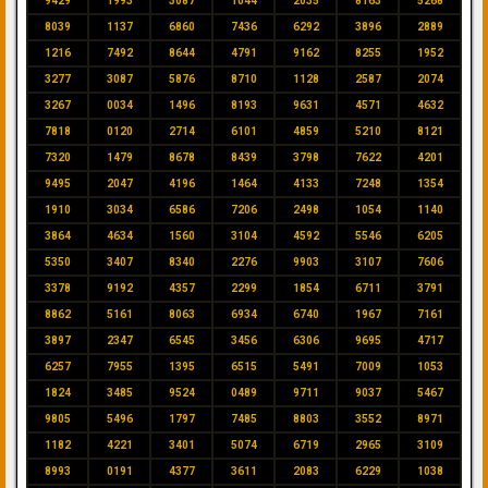
9429
1993
3087
1044
2035
8163
5268
8039
1137
6860
7436
6292
3896
2889
1216
7492
8644
4791
9162
8255
1952
3277
3087
5876
8710
1128
2587
2074
3267
0034
1496
8193
9631
4571
4632
7818
0120
2714
6101
4859
5210
8121
7320
1479
8678
8439
3798
7622
4201
9495
2047
4196
1464
4133
7248
1354
1910
3034
6586
7206
2498
1054
1140
3864
4634
1560
3104
4592
5546
6205
5350
3407
8340
2276
9903
3107
7606
3378
9192
4357
2299
1854
6711
3791
8862
5161
8063
6934
6740
1967
7161
3897
2347
6545
3456
6306
9695
4717
6257
7955
1395
6515
5491
7009
1053
1824
3485
9524
0489
9711
9037
5467
9805
5496
1797
7485
8803
3552
8971
1182
4221
3401
5074
6719
2965
3109
8993
0191
4377
3611
2083
6229
1038