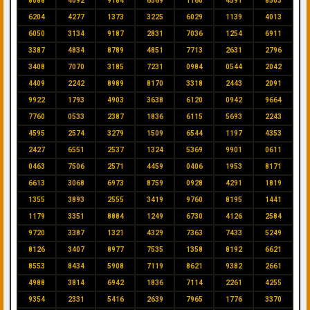
8088
4092
9184
6569
1160
4591
8503
6204
4277
1373
3225
6029
1139
4013
6050
3134
9187
2831
7036
1254
6911
3387
4834
8789
4851
7713
2631
2796
3408
7070
3185
7231
0984
0544
2042
4409
2242
8989
8170
3318
2443
2091
9922
1793
4903
3638
6120
0942
9664
7760
0533
2387
1836
6115
5693
2243
4595
2574
3279
1509
6544
1197
4353
2427
6551
2537
1324
5369
9901
0611
0463
7506
2571
4459
0406
1953
8171
6613
3068
6973
8759
0928
4291
1819
1355
3893
2555
3419
9760
8195
1441
1179
3351
8884
1249
6730
4126
2584
9720
3387
1321
4329
7363
7433
5249
8126
3407
8977
7535
1358
8192
6621
8553
8434
5908
7119
8621
9382
2661
4988
3814
6942
1836
7114
2261
4255
9354
2331
5416
2639
7965
1776
3370