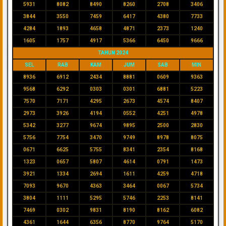
5931
8082
8490
8260
2708
3406
3844
3550
7459
6417
4380
7733
4284
1893
4658
4871
2373
1240
1605
1757
4917
5366
6450
9666
TAHUN 2024
SEL
RAB
KAM
JUM
SAB
MIN
8936
6912
2434
8881
0609
9363
9568
6292
0303
0301
6881
5223
7570
7171
4295
2673
4574
8407
2973
3926
4194
0552
4251
4978
5342
3277
9674
9895
2500
2830
5756
7754
3470
9749
8978
8075
0671
6625
5755
8341
2354
8168
1323
0657
5807
4614
0791
1473
3921
1334
2694
1611
4259
4718
7093
9670
4363
3464
0067
5734
3804
1111
5295
5746
2253
8141
7469
0302
9831
8190
8162
6082
4361
1644
6356
8770
9764
5170