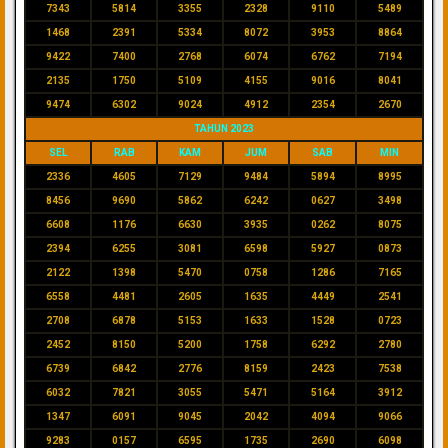
7343
5814
3355
2328
9110
5489
1468
2391
5334
8072
3953
8864
9422
7400
2768
6074
6762
7194
2135
1750
5109
4155
9016
8041
9474
6302
9024
4912
2354
2670
TAHUN 2023
SEL
RAB
KAM
JUM
SAB
MIN
2336
4605
7129
9484
5894
8995
8456
9690
5862
6242
0627
3498
6608
1176
6630
3935
0262
8075
2394
6255
3081
6598
5927
0873
2122
1398
5470
0758
1286
7165
6558
4481
2605
1635
4449
2541
2708
6878
5153
1633
1528
0723
2452
8150
5200
1758
6292
2780
6739
6842
2776
8159
2423
7538
6032
7821
3055
5471
5164
3912
1347
6091
9045
2042
4094
9066
9283
0157
6595
1735
2690
6098