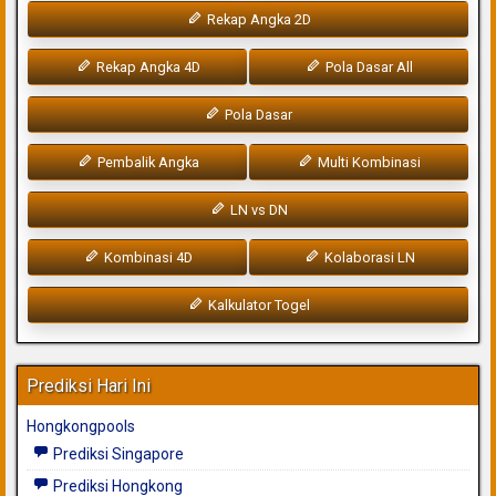
Rekap Angka 2D
Rekap Angka 4D
Pola Dasar All
Pola Dasar
Pembalik Angka
Multi Kombinasi
LN vs DN
Kombinasi 4D
Kolaborasi LN
Kalkulator Togel
Prediksi Hari Ini
Hongkongpools
Prediksi Singapore
Prediksi Hongkong