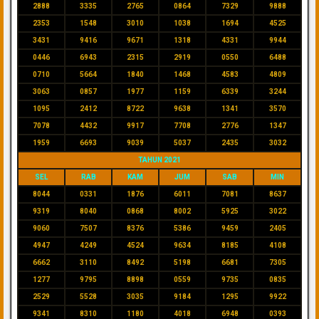
2888
3335
2765
0864
7329
9888
2353
1548
3010
1038
1694
4525
3431
9416
9671
1318
4331
9944
0446
6943
2315
2919
0550
6488
0710
5664
1840
1468
4583
4809
3063
0857
1977
1159
6339
3244
1095
2412
8722
9638
1341
3570
7078
4432
9917
7708
2776
1347
1959
6693
9039
5037
2435
3032
TAHUN 2021
SEL
RAB
KAM
JUM
SAB
MIN
8044
0331
1876
6011
7081
8637
9319
8040
0868
8002
5925
3022
9060
7507
8376
5386
9459
2405
4947
4249
4524
9634
8185
4108
6662
3110
8492
5198
6681
7305
1277
9795
8898
0559
9735
0835
2529
5528
3035
9184
1295
9922
9341
8310
1180
4018
6948
0393