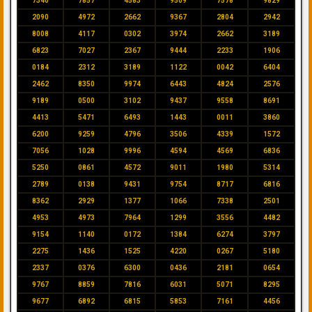
7340
7857
4583
9509
7578
9829
2090
4972
2662
9367
2804
2942
8008
4117
0302
3974
2662
3189
6823
7027
2367
9444
2233
1906
0184
2312
3189
1122
0042
6404
2462
8350
9974
6443
4824
2576
9189
0500
3102
9437
9558
8691
4413
5471
6493
1443
0011
3860
6200
9259
4796
3506
4339
1572
7056
1028
9996
4594
4569
6836
5250
0861
4572
9011
1980
5314
2789
0138
9431
9754
8717
6816
8362
2929
1377
1066
7338
2501
4953
4973
7964
1299
3556
4482
9154
1140
0172
1384
6274
3797
2275
1436
1525
4220
0267
5180
2337
0376
6300
0436
2181
0654
9767
8859
7816
6031
5071
8295
9677
6892
6815
5853
7161
4456