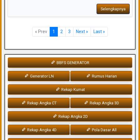
Selengkapnya
« Prev
1
2
3
Next »
Last »
BBFS GENERATOR
Generator LN
Rumus Harian
Rekap Kumat
Rekap Angka CT
Rekap Angka 3D
Rekap Angka 2D
Rekap Angka 4D
Pola Dasar All