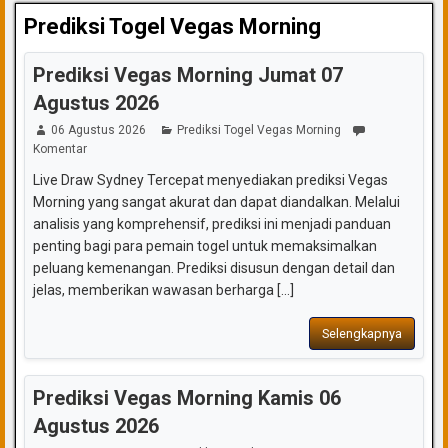
Prediksi Togel Vegas Morning
Prediksi Vegas Morning Jumat 07
Agustus 2026
06 Agustus 2026
Prediksi Togel Vegas Morning
Komentar
Live Draw Sydney Tercepat menyediakan prediksi Vegas
Morning yang sangat akurat dan dapat diandalkan. Melalui
analisis yang komprehensif, prediksi ini menjadi panduan
penting bagi para pemain togel untuk memaksimalkan
peluang kemenangan. Prediksi disusun dengan detail dan
jelas, memberikan wawasan berharga [...]
Selengkapnya
Prediksi Vegas Morning Kamis 06
Agustus 2026