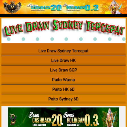
Live Draw Sydney Tercepat
Live Draw HK
Live Draw SGP
Paito Warna
Paito HK 6D
Paito Sydney 6D