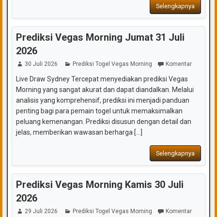
Selengkapnya
Prediksi Vegas Morning Jumat 31 Juli
2026
30 Juli 2026
Prediksi Togel Vegas Morning
Komentar
Live Draw Sydney Tercepat menyediakan prediksi Vegas
Morning yang sangat akurat dan dapat diandalkan. Melalui
analisis yang komprehensif, prediksi ini menjadi panduan
penting bagi para pemain togel untuk memaksimalkan
peluang kemenangan. Prediksi disusun dengan detail dan
jelas, memberikan wawasan berharga [...]
Selengkapnya
Prediksi Vegas Morning Kamis 30 Juli
2026
29 Juli 2026
Prediksi Togel Vegas Morning
Komentar