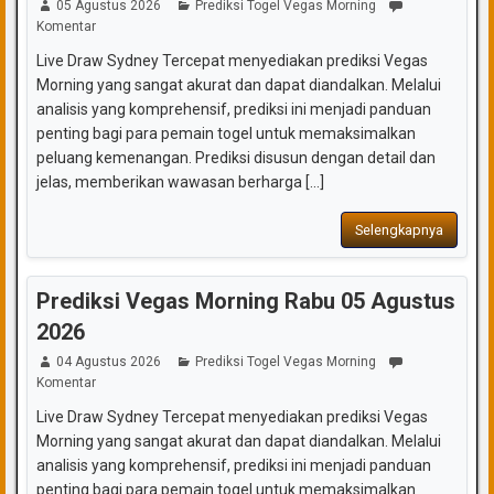
05 Agustus 2026
Prediksi Togel Vegas Morning
Komentar
Live Draw Sydney Tercepat menyediakan prediksi Vegas
Morning yang sangat akurat dan dapat diandalkan. Melalui
analisis yang komprehensif, prediksi ini menjadi panduan
penting bagi para pemain togel untuk memaksimalkan
peluang kemenangan. Prediksi disusun dengan detail dan
jelas, memberikan wawasan berharga [...]
Selengkapnya
Prediksi Vegas Morning Rabu 05 Agustus
2026
04 Agustus 2026
Prediksi Togel Vegas Morning
Komentar
Live Draw Sydney Tercepat menyediakan prediksi Vegas
Morning yang sangat akurat dan dapat diandalkan. Melalui
analisis yang komprehensif, prediksi ini menjadi panduan
penting bagi para pemain togel untuk memaksimalkan