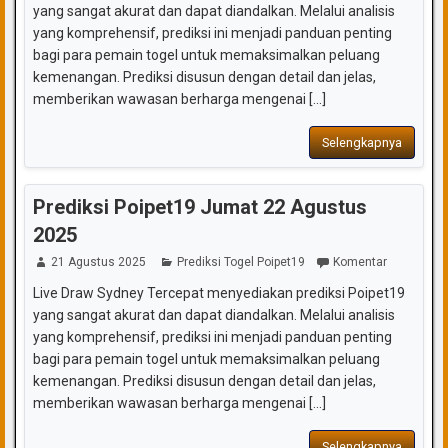
yang sangat akurat dan dapat diandalkan. Melalui analisis
yang komprehensif, prediksi ini menjadi panduan penting
bagi para pemain togel untuk memaksimalkan peluang
kemenangan. Prediksi disusun dengan detail dan jelas,
memberikan wawasan berharga mengenai [...]
Selengkapnya
Prediksi Poipet19 Jumat 22 Agustus
2025
21 Agustus 2025
Prediksi Togel Poipet19
Komentar
Live Draw Sydney Tercepat menyediakan prediksi Poipet19
yang sangat akurat dan dapat diandalkan. Melalui analisis
yang komprehensif, prediksi ini menjadi panduan penting
bagi para pemain togel untuk memaksimalkan peluang
kemenangan. Prediksi disusun dengan detail dan jelas,
memberikan wawasan berharga mengenai [...]
Selengkapnya