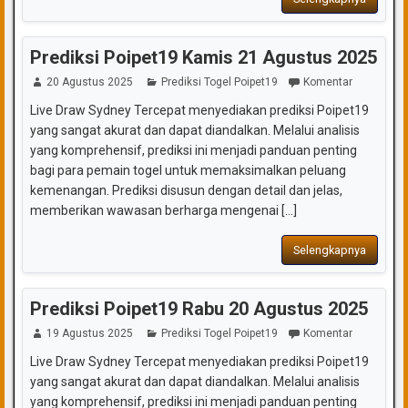
Prediksi Poipet19 Kamis 21 Agustus 2025
20 Agustus 2025
Prediksi Togel Poipet19
Komentar
Live Draw Sydney Tercepat menyediakan prediksi Poipet19
yang sangat akurat dan dapat diandalkan. Melalui analisis
yang komprehensif, prediksi ini menjadi panduan penting
bagi para pemain togel untuk memaksimalkan peluang
kemenangan. Prediksi disusun dengan detail dan jelas,
memberikan wawasan berharga mengenai [...]
Selengkapnya
Prediksi Poipet19 Rabu 20 Agustus 2025
19 Agustus 2025
Prediksi Togel Poipet19
Komentar
Live Draw Sydney Tercepat menyediakan prediksi Poipet19
yang sangat akurat dan dapat diandalkan. Melalui analisis
yang komprehensif, prediksi ini menjadi panduan penting