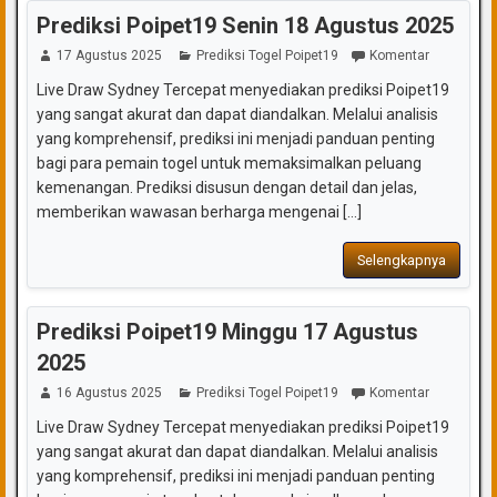
Prediksi Poipet19 Senin 18 Agustus 2025
17 Agustus 2025
Prediksi Togel Poipet19
Komentar
Live Draw Sydney Tercepat menyediakan prediksi Poipet19
yang sangat akurat dan dapat diandalkan. Melalui analisis
yang komprehensif, prediksi ini menjadi panduan penting
bagi para pemain togel untuk memaksimalkan peluang
kemenangan. Prediksi disusun dengan detail dan jelas,
memberikan wawasan berharga mengenai [...]
Selengkapnya
Prediksi Poipet19 Minggu 17 Agustus
2025
16 Agustus 2025
Prediksi Togel Poipet19
Komentar
Live Draw Sydney Tercepat menyediakan prediksi Poipet19
yang sangat akurat dan dapat diandalkan. Melalui analisis
yang komprehensif, prediksi ini menjadi panduan penting