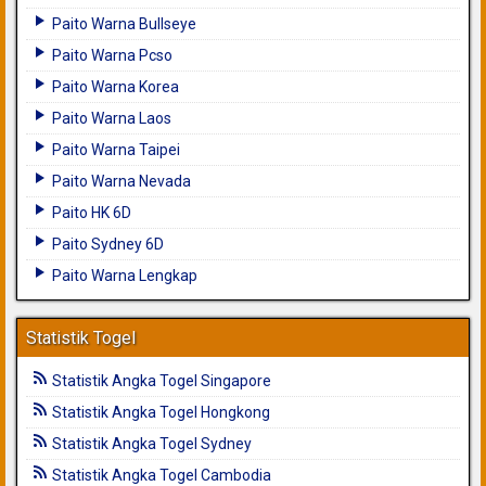
Paito Warna Bullseye
Paito Warna Pcso
Paito Warna Korea
Paito Warna Laos
Paito Warna Taipei
Paito Warna Nevada
Paito HK 6D
Paito Sydney 6D
Paito Warna Lengkap
Statistik Togel
Statistik Angka Togel Singapore
Statistik Angka Togel Hongkong
Statistik Angka Togel Sydney
Statistik Angka Togel Cambodia