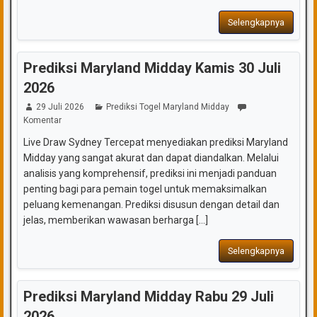
Selengkapnya
Prediksi Maryland Midday Kamis 30 Juli
2026
29 Juli 2026
Prediksi Togel Maryland Midday
Komentar
Live Draw Sydney Tercepat menyediakan prediksi Maryland
Midday yang sangat akurat dan dapat diandalkan. Melalui
analisis yang komprehensif, prediksi ini menjadi panduan
penting bagi para pemain togel untuk memaksimalkan
peluang kemenangan. Prediksi disusun dengan detail dan
jelas, memberikan wawasan berharga [...]
Selengkapnya
Prediksi Maryland Midday Rabu 29 Juli
2026