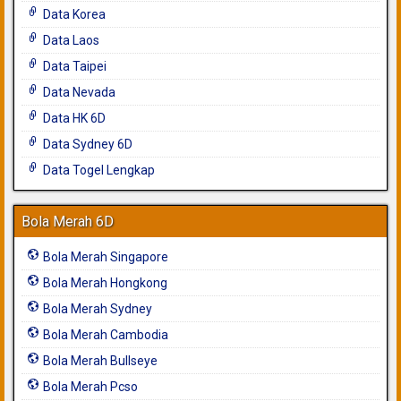
Data Korea
Data Laos
Data Taipei
Data Nevada
Data HK 6D
Data Sydney 6D
Data Togel Lengkap
Bola Merah 6D
Bola Merah Singapore
Bola Merah Hongkong
Bola Merah Sydney
Bola Merah Cambodia
Bola Merah Bullseye
Bola Merah Pcso