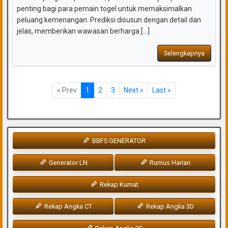
penting bagi para pemain togel untuk memaksimalkan
peluang kemenangan. Prediksi disusun dengan detail dan
jelas, memberikan wawasan berharga [...]
Selengkapnya
« Prev
1
2
3
Next »
Last »
BBFS GENERATOR
Generator LN
Rumus Harian
Rekap Kumat
Rekap Angka CT
Rekap Angka 3D