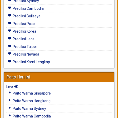
Prediksi Sydney
Prediksi Cambodia
Prediksi Bullseye
Prediksi Pcso
Prediksi Korea
Prediksi Laos
Prediksi Taipei
Prediksi Nevada
Prediksi Kami Lengkap
Paito Hari Ini
Live HK
Paito Warna Singapore
Paito Warna Hongkong
Paito Warna Sydney
Paito Warna Cambodia