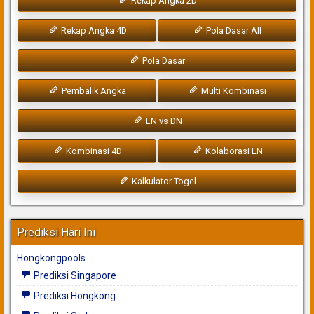
Rekap Angka 2D
Rekap Angka 4D
Pola Dasar All
Pola Dasar
Pembalik Angka
Multi Kombinasi
LN vs DN
Kombinasi 4D
Kolaborasi LN
Kalkulator Togel
Prediksi Hari Ini
Hongkongpools
Prediksi Singapore
Prediksi Hongkong