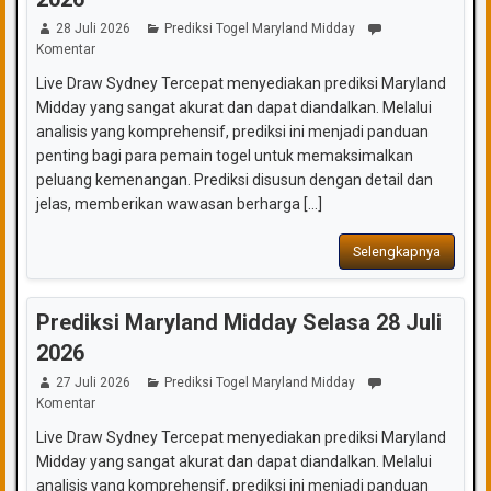
28 Juli 2026
Prediksi Togel Maryland Midday
Komentar
Live Draw Sydney Tercepat menyediakan prediksi Maryland
Midday yang sangat akurat dan dapat diandalkan. Melalui
analisis yang komprehensif, prediksi ini menjadi panduan
penting bagi para pemain togel untuk memaksimalkan
peluang kemenangan. Prediksi disusun dengan detail dan
jelas, memberikan wawasan berharga [...]
Selengkapnya
Prediksi Maryland Midday Selasa 28 Juli
2026
27 Juli 2026
Prediksi Togel Maryland Midday
Komentar
Live Draw Sydney Tercepat menyediakan prediksi Maryland
Midday yang sangat akurat dan dapat diandalkan. Melalui
analisis yang komprehensif, prediksi ini menjadi panduan