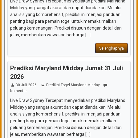
Live Draw Sydney Tercepat menyediakan prediksi Maryland
Midday yang sangat akurat dan dapat diandalkan. Melalui
analisis yang komprehensif, prediksi ini menjadi panduan
penting bagi para pemain togel untuk memaksimalkan
peluang kemenangan. Prediksi disusun dengan detail dan
jelas, memberikan wawasan berharga [...]
Selengkapnya
Prediksi Maryland Midday Jumat 31 Juli
2026
30 Juli 2026
Prediksi Togel Maryland Midday
Komentar
Live Draw Sydney Tercepat menyediakan prediksi Maryland
Midday yang sangat akurat dan dapat diandalkan. Melalui
analisis yang komprehensif, prediksi ini menjadi panduan
penting bagi para pemain togel untuk memaksimalkan
peluang kemenangan. Prediksi disusun dengan detail dan
jelas, memberikan wawasan berharga [...]