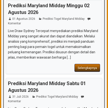
Prediksi Maryland Midday Minggu 02
Agustus 2026
01 Agustus 2026
Prediksi Togel Maryland Midday
Komentar
Live Draw Sydney Tercepat menyediakan prediksi Maryland
Midday yang sangat akurat dan dapat diandalkan. Melalui
analisis yang komprehensif, prediksi ini menjadi panduan
penting bagi para pemain togel untuk memaksimalkan
peluang kemenangan. Prediksi disusun dengan detail dan
jelas, memberikan wawasan berharga [...]
Selengkapnya
Prediksi Maryland Midday Sabtu 01
Agustus 2026
31 Juli 2026
Prediksi Togel Maryland Midday
Komentar