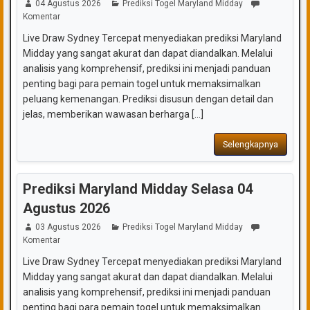
04 Agustus 2026
Prediksi Togel Maryland Midday
Komentar
Live Draw Sydney Tercepat menyediakan prediksi Maryland
Midday yang sangat akurat dan dapat diandalkan. Melalui
analisis yang komprehensif, prediksi ini menjadi panduan
penting bagi para pemain togel untuk memaksimalkan
peluang kemenangan. Prediksi disusun dengan detail dan
jelas, memberikan wawasan berharga [...]
Selengkapnya
Prediksi Maryland Midday Selasa 04
Agustus 2026
03 Agustus 2026
Prediksi Togel Maryland Midday
Komentar
Live Draw Sydney Tercepat menyediakan prediksi Maryland
Midday yang sangat akurat dan dapat diandalkan. Melalui
analisis yang komprehensif, prediksi ini menjadi panduan
penting bagi para pemain togel untuk memaksimalkan