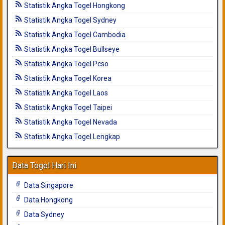
Statistik Angka Togel Hongkong
Statistik Angka Togel Sydney
Statistik Angka Togel Cambodia
Statistik Angka Togel Bullseye
Statistik Angka Togel Pcso
Statistik Angka Togel Korea
Statistik Angka Togel Laos
Statistik Angka Togel Taipei
Statistik Angka Togel Nevada
Statistik Angka Togel Lengkap
Data Togel Hari Ini
Data Singapore
Data Hongkong
Data Sydney