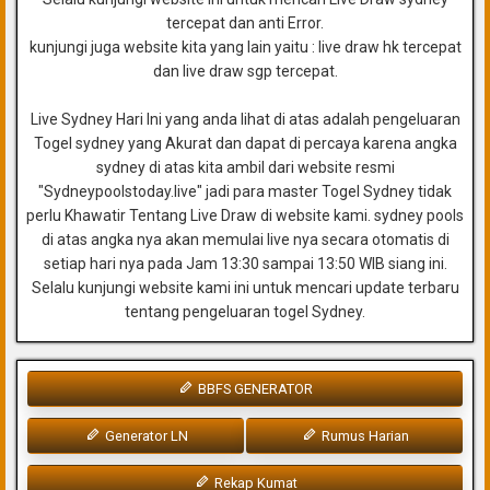
tercepat dan anti Error.
kunjungi juga website kita yang lain yaitu : live draw hk tercepat
dan live draw sgp tercepat.
Live Sydney Hari Ini yang anda lihat di atas adalah pengeluaran
Togel sydney yang Akurat dan dapat di percaya karena angka
sydney di atas kita ambil dari website resmi
"Sydneypoolstoday.live" jadi para master Togel Sydney tidak
perlu Khawatir Tentang Live Draw di website kami. sydney pools
di atas angka nya akan memulai live nya secara otomatis di
setiap hari nya pada Jam 13:30 sampai 13:50 WIB siang ini.
Selalu kunjungi website kami ini untuk mencari update terbaru
tentang pengeluaran togel Sydney.
BBFS GENERATOR
Generator LN
Rumus Harian
Rekap Kumat