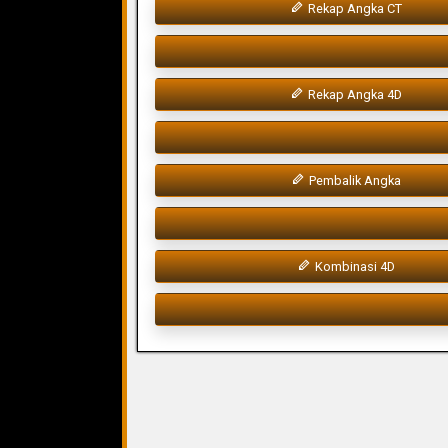
Rekap Angka CT
Rekap Angka 4D
Pembalik Angka
Kombinasi 4D