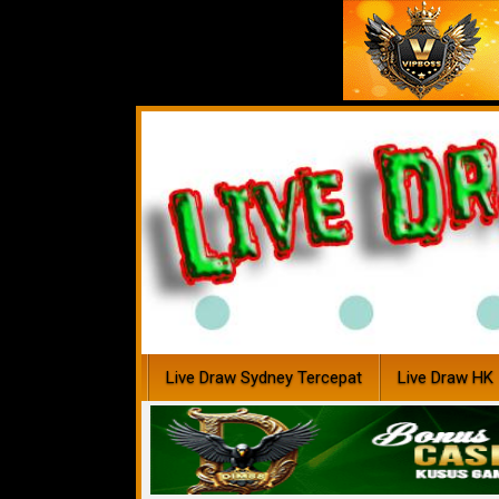
Live Draw Sydney Tercepat
Live Draw HK