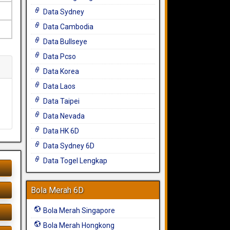
Data Sydney
Data Cambodia
Data Bullseye
Data Pcso
Data Korea
Data Laos
Data Taipei
Data Nevada
Data HK 6D
Data Sydney 6D
Data Togel Lengkap
Bola Merah 6D
Bola Merah Singapore
Bola Merah Hongkong