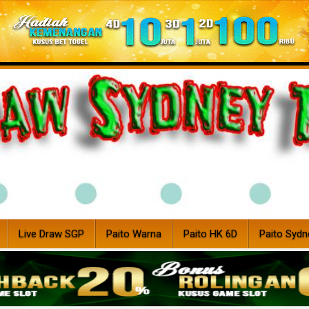
Live Draw SGP
Paito Warna
Paito HK 6D
Paito Sydn