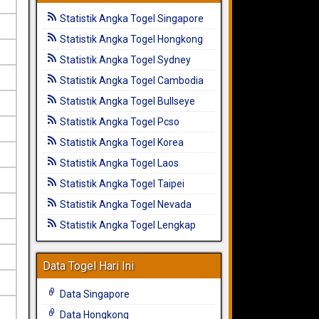
Statistik Angka Togel Singapore
Statistik Angka Togel Hongkong
Statistik Angka Togel Sydney
Statistik Angka Togel Cambodia
Statistik Angka Togel Bullseye
Statistik Angka Togel Pcso
Statistik Angka Togel Korea
Statistik Angka Togel Laos
Statistik Angka Togel Taipei
Statistik Angka Togel Nevada
Statistik Angka Togel Lengkap
Data Togel Hari Ini
Data Singapore
Data Hongkong