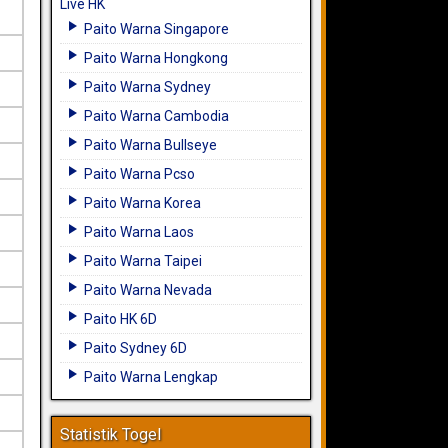
Live HK
Paito Warna Singapore
Paito Warna Hongkong
Paito Warna Sydney
Paito Warna Cambodia
Paito Warna Bullseye
Paito Warna Pcso
Paito Warna Korea
Paito Warna Laos
Paito Warna Taipei
Paito Warna Nevada
Paito HK 6D
Paito Sydney 6D
Paito Warna Lengkap
Statistik Togel