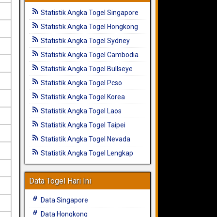
Statistik Angka Togel Singapore
Statistik Angka Togel Hongkong
Statistik Angka Togel Sydney
Statistik Angka Togel Cambodia
Statistik Angka Togel Bullseye
Statistik Angka Togel Pcso
Statistik Angka Togel Korea
Statistik Angka Togel Laos
Statistik Angka Togel Taipei
Statistik Angka Togel Nevada
Statistik Angka Togel Lengkap
Data Togel Hari Ini
Data Singapore
Data Hongkong