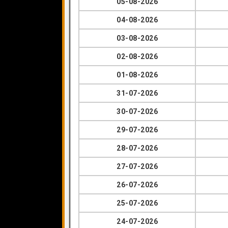
05-08-2026
04-08-2026
03-08-2026
02-08-2026
01-08-2026
31-07-2026
30-07-2026
29-07-2026
28-07-2026
27-07-2026
26-07-2026
25-07-2026
24-07-2026