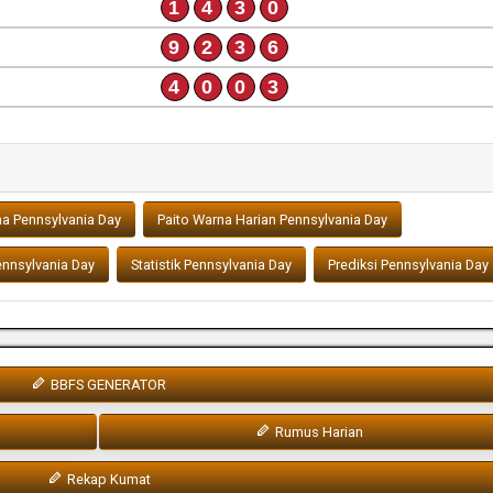
1
4
3
0
9
2
3
6
4
0
0
3
na Pennsylvania Day
Paito Warna Harian Pennsylvania Day
nnsylvania Day
Statistik Pennsylvania Day
Prediksi Pennsylvania Day
BBFS GENERATOR
Rumus Harian
Rekap Kumat