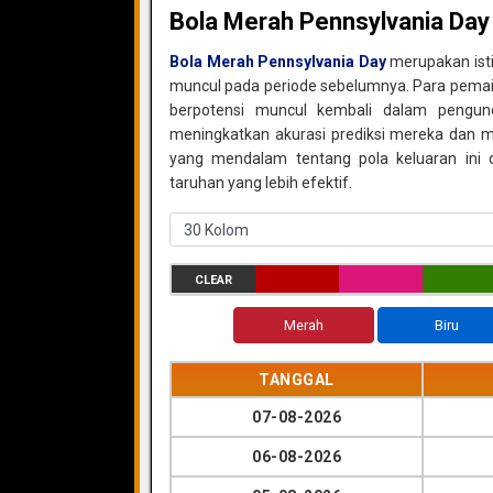
Bola Merah Pennsylvania Day
Bola Merah Pennsylvania Day
merupakan ist
muncul pada periode sebelumnya. Para pemai
berpotensi muncul kembali dalam pengund
meningkatkan akurasi prediksi mereka dan 
yang mendalam tentang pola keluaran ini
taruhan yang lebih efektif.
CLEAR
Merah
Biru
TANGGAL
07-08-2026
06-08-2026