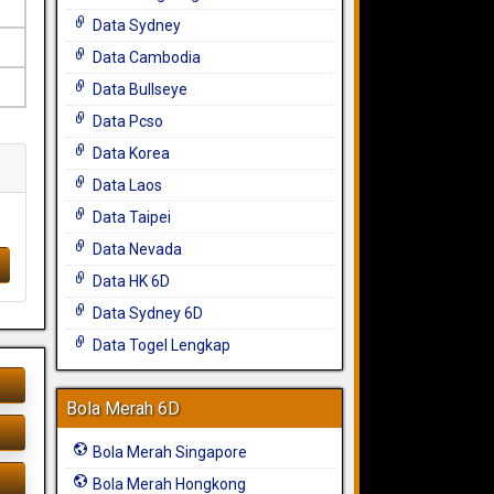
Data Sydney
Data Cambodia
Data Bullseye
Data Pcso
Data Korea
Data Laos
Data Taipei
Data Nevada
Data HK 6D
Data Sydney 6D
Data Togel Lengkap
Bola Merah 6D
Bola Merah Singapore
Bola Merah Hongkong