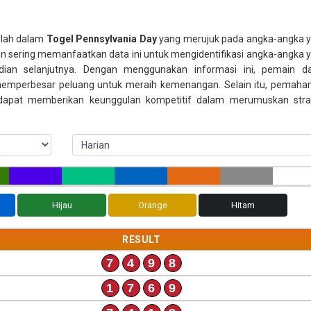
ilah dalam
Togel Pennsylvania Day
yang merujuk pada angka-angka 
n sering memanfaatkan data ini untuk mengidentifikasi angka-angka 
ian selanjutnya. Dengan menggunakan informasi ini, pemain d
memperbesar peluang untuk meraih kemenangan. Selain itu, pemah
 dapat memberikan keunggulan kompetitif dalam merumuskan stra
Hijau
Orange
Hitam
RESULT
7
4
9
8
1
7
6
9