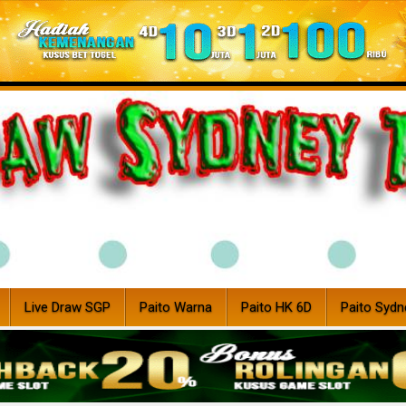
Live Draw SGP
Paito Warna
Paito HK 6D
Paito Sydn