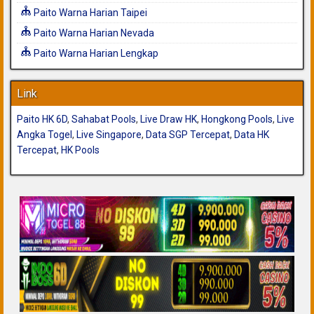
Paito Warna Harian Taipei
Paito Warna Harian Nevada
Paito Warna Harian Lengkap
Link
Paito HK 6D
,
Sahabat Pools
,
Live Draw HK
,
Hongkong Pools
,
Live
Angka Togel
,
Live Singapore
,
Data SGP Tercepat
,
Data HK
Tercepat
,
HK Pools