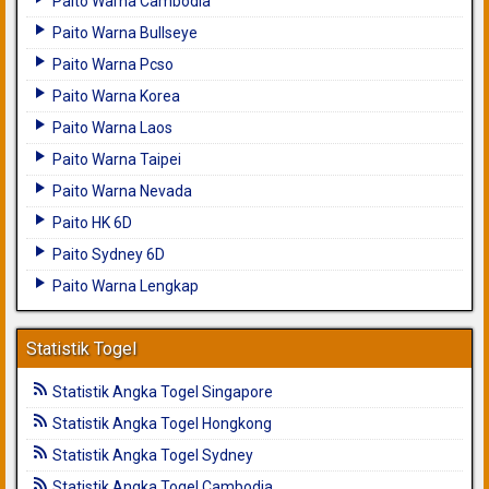
Paito Warna Cambodia
Paito Warna Bullseye
Paito Warna Pcso
Paito Warna Korea
Paito Warna Laos
Paito Warna Taipei
Paito Warna Nevada
Paito HK 6D
Paito Sydney 6D
Paito Warna Lengkap
Statistik Togel
Statistik Angka Togel Singapore
Statistik Angka Togel Hongkong
Statistik Angka Togel Sydney
Statistik Angka Togel Cambodia