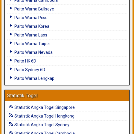
Paito Warna Cambodia
Paito Warna Bullseye
Paito Warna Pcso
Paito Warna Korea
Paito Warna Laos
Paito Warna Taipei
Paito Warna Nevada
Paito HK 6D
Paito Sydney 6D
Paito Warna Lengkap
Statistik Togel
Statistik Angka Togel Singapore
Statistik Angka Togel Hongkong
Statistik Angka Togel Sydney
Statistik Angka Togel Cambodia