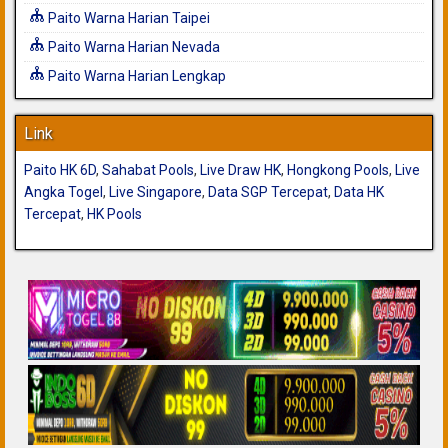
Paito Warna Harian Taipei
Paito Warna Harian Nevada
Paito Warna Harian Lengkap
Link
Paito HK 6D
,
Sahabat Pools
,
Live Draw HK
,
Hongkong Pools
,
Live
Angka Togel
,
Live Singapore
,
Data SGP Tercepat
,
Data HK
Tercepat
,
HK Pools