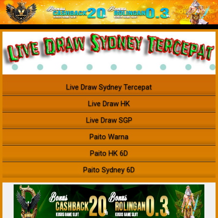
Live Draw Sydney Tercepat
Live Draw HK
Live Draw SGP
Paito Warna
Paito HK 6D
Paito Sydney 6D