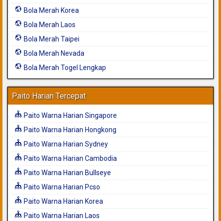
Bola Merah Korea
Bola Merah Laos
Bola Merah Taipei
Bola Merah Nevada
Bola Merah Togel Lengkap
Paito Harian Tercepat
Paito Warna Harian Singapore
Paito Warna Harian Hongkong
Paito Warna Harian Sydney
Paito Warna Harian Cambodia
Paito Warna Harian Bullseye
Paito Warna Harian Pcso
Paito Warna Harian Korea
Paito Warna Harian Laos