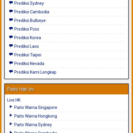
Prediksi Sydney
Prediksi Cambodia
Prediksi Bullseye
Prediksi Pcso
Prediksi Korea
Prediksi Laos
Prediksi Taipei
Prediksi Nevada
Prediksi Kami Lengkap
Paito Hari Ini
Live HK
Paito Warna Singapore
Paito Warna Hongkong
Paito Warna Sydney