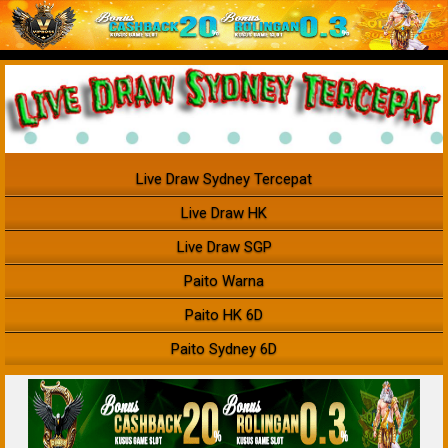
Live Draw Sydney Tercepat
Live Draw HK
Live Draw SGP
Paito Warna
Paito HK 6D
Paito Sydney 6D