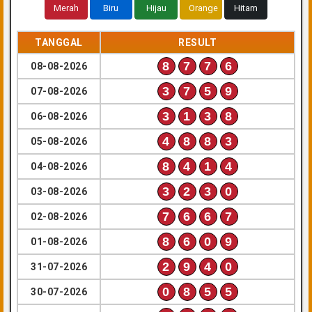
Merah
Biru
Hijau
Orange
Hitam
TANGGAL
RESULT
8
7
7
6
08-08-2026
3
7
5
9
07-08-2026
3
1
3
8
06-08-2026
4
8
8
3
05-08-2026
8
4
1
4
04-08-2026
3
2
3
0
03-08-2026
7
6
6
7
02-08-2026
8
6
0
9
01-08-2026
2
9
4
0
31-07-2026
0
8
5
5
30-07-2026