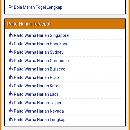
Bola Merah Togel Lengkap
Paito Harian Tercepat
Paito Warna Harian Singapore
Paito Warna Harian Hongkong
Paito Warna Harian Sydney
Paito Warna Harian Cambodia
Paito Warna Harian Bullseye
Paito Warna Harian Pcso
Paito Warna Harian Korea
Paito Warna Harian Laos
Paito Warna Harian Taipei
Paito Warna Harian Nevada
Paito Warna Harian Lengkap