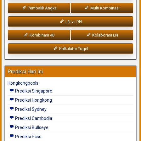
Pembalik Angka
Multi Kombinasi
LN vs DN
Kombinasi 4D
Kolaborasi LN
Kalkulator Togel
Prediksi Hari Ini
Hongkongpools
Prediksi Singapore
Prediksi Hongkong
Prediksi Sydney
Prediksi Cambodia
Prediksi Bullseye
Prediksi Pcso