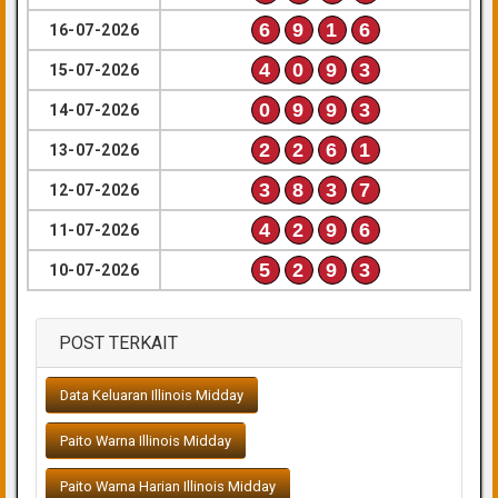
6
9
1
6
16-07-2026
4
0
9
3
15-07-2026
0
9
9
3
14-07-2026
2
2
6
1
13-07-2026
3
8
3
7
12-07-2026
4
2
9
6
11-07-2026
5
2
9
3
10-07-2026
POST TERKAIT
Data Keluaran Illinois Midday
Paito Warna Illinois Midday
Paito Warna Harian Illinois Midday