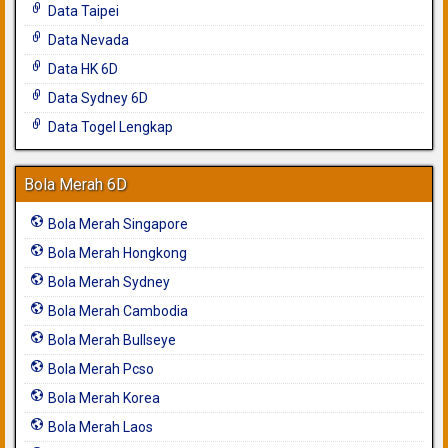
Data Taipei
Data Nevada
Data HK 6D
Data Sydney 6D
Data Togel Lengkap
Bola Merah 6D
Bola Merah Singapore
Bola Merah Hongkong
Bola Merah Sydney
Bola Merah Cambodia
Bola Merah Bullseye
Bola Merah Pcso
Bola Merah Korea
Bola Merah Laos