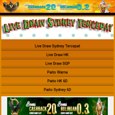
Live Draw Sydney Tercepat
Live Draw HK
Live Draw SGP
Paito Warna
Paito HK 6D
Paito Sydney 6D