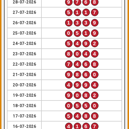
9
7
6
8
28-07-2026
5
1
1
7
27-07-2026
1
3
3
9
26-07-2026
0
5
1
9
25-07-2026
5
4
9
2
24-07-2026
8
0
4
4
23-07-2026
7
4
6
8
22-07-2026
9
8
6
0
21-07-2026
4
9
9
4
20-07-2026
9
0
8
2
19-07-2026
0
5
5
0
18-07-2026
5
4
8
8
17-07-2026
4
1
6
7
16-07-2026