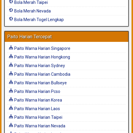
Bola Merah Taipei
Bola Merah Nevada
Bola Merah Togel Lengkap
Paito Harian Tercepat
Paito Warna Harian Singapore
Paito Warna Harian Hongkong
Paito Warna Harian Sydney
Paito Warna Harian Cambodia
Paito Warna Harian Bullseye
Paito Warna Harian Pcso
Paito Warna Harian Korea
Paito Warna Harian Laos
Paito Warna Harian Taipei
Paito Warna Harian Nevada