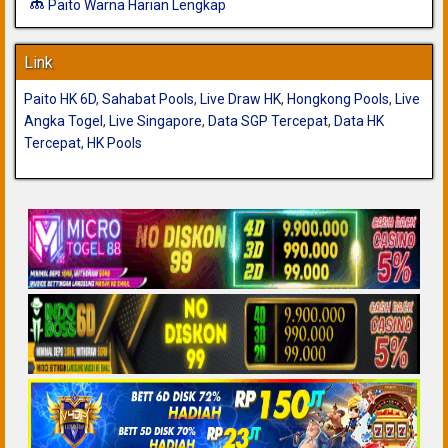
Paito Warna Harian Lengkap
Link
Paito HK 6D
,
Sahabat Pools
,
Live Draw HK
,
Hongkong Pools
,
Live
Angka Togel
,
Live Singapore
,
Data SGP Tercepat
,
Data HK
Tercepat
,
HK Pools